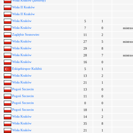
Wisła Kraków (
juniorzy
)
Wisła II Kraków
Wisła II Kraków
Wisła Kraków
5
1
Wisła Kraków
7
0
mistrz
Zagłębie Sosnowiec
11
2
Wisła Kraków
27
5
mistrz
Wisła Kraków
29
8
Wisła Kraków
28
7
mistrz
Wisła Kraków
16
0
Eskişehirspor Kulübü
5
1
Wisła Kraków
13
2
Wisła Kraków
21
1
Pogoń Szczecin
13
0
Pogoń Szczecin
11
0
Pogoń Szczecin
0
0
Pogoń Szczecin
18
1
Wisła Kraków
14
2
Wisła Kraków
35
8
Wisła Kraków
21
1