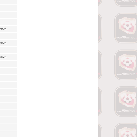
ostwo
ostwo
ostwo