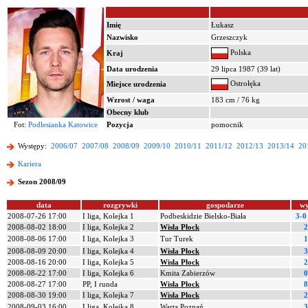
Imię
Łukasz
Nazwisko
Grzeszczyk
Polska
Kraj
Data urodzenia
29 lipca 1987 (39 lat)
Ostrołęka
Miejsce urodzenia
Wzrost / waga
183 cm / 76 kg
Obecny klub
Fot:
Podlesianka Katowice
Pozycja
pomocnik
Występy:
2006/07
2007/08
2008/09
2009/10
2010/11
2011/12
2012/13
2013/14
20
Kariera
Sezon 2008/09
data
rozgrywki
gospodarze
wy
2008-07-26 17:00
I liga, Kolejka 1
Podbeskidzie Bielsko-Biała
3-0
2008-08-02 18:00
I liga, Kolejka 2
Wisła Płock
2
2008-08-06 17:00
I liga, Kolejka 3
Tur Turek
1
2008-08-09 20:00
I liga, Kolejka 4
Wisła Płock
3
2008-08-16 20:00
I liga, Kolejka 5
Wisła Płock
2
2008-08-22 17:00
I liga, Kolejka 6
Kmita Zabierzów
0
2008-08-27 17:00
PP, I runda
Wisła Płock
8
2008-08-30 19:00
I liga, Kolejka 7
Wisła Płock
2
2008-09-03 16:00
I liga, Kolejka 8
Warta Poznań
3