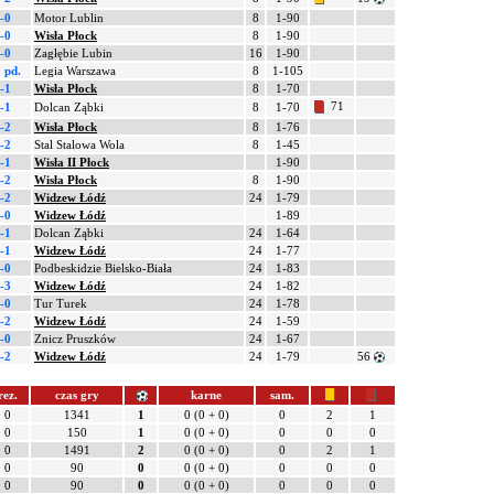
-0
Motor Lublin
8
1-90
-0
Wisła Płock
8
1-90
-0
Zagłębie Lubin
16
1-90
 pd.
Legia Warszawa
8
1-105
-1
Wisła Płock
8
1-70
71
-1
Dolcan Ząbki
8
1-70
-2
Wisła Płock
8
1-76
-2
Stal Stalowa Wola
8
1-45
-1
Wisła II Płock
1-90
-2
Wisła Płock
8
1-90
-2
Widzew Łódź
24
1-79
-0
Widzew Łódź
1-89
-1
Dolcan Ząbki
24
1-64
-1
Widzew Łódź
24
1-77
-0
Podbeskidzie Bielsko-Biała
24
1-83
-3
Widzew Łódź
24
1-82
-0
Tur Turek
24
1-78
-2
Widzew Łódź
24
1-59
-0
Znicz Pruszków
24
1-67
-2
Widzew Łódź
24
1-79
56
rez.
czas gry
karne
sam.
0
1341
1
0 (0 + 0)
0
2
1
0
150
1
0 (0 + 0)
0
0
0
0
1491
2
0 (0 + 0)
0
2
1
0
90
0
0 (0 + 0)
0
0
0
0
90
0
0 (0 + 0)
0
0
0