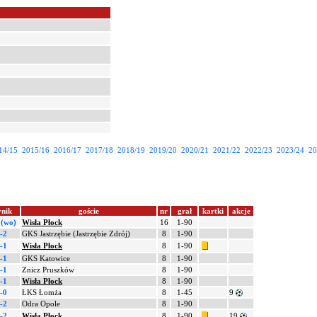
14/15
2015/16
2016/17
2017/18
2018/19
2019/20
2020/21
2021/22
2022/23
2023/24
20
nik
goście
nr
grał
kartki
akcje
 (wo)
Wisła Płock
16
1-90
-2
GKS Jastrzębie (Jastrzębie Zdrój)
8
1-90
-1
Wisła Płock
8
1-90
-1
GKS Katowice
8
1-90
-1
Znicz Pruszków
8
1-90
-1
Wisła Płock
8
1-90
-0
ŁKS Łomża
8
1-45
9
-2
Odra Opole
8
1-90
-2
Wisła Płock
8
1-90
19