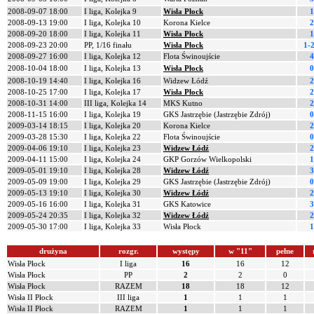
2008-09-07 18:00
I liga, Kolejka 9
Wisła Płock
1
2008-09-13 19:00
I liga, Kolejka 10
Korona Kielce
2
2008-09-20 18:00
I liga, Kolejka 11
Wisła Płock
1
2008-09-23 20:00
PP, 1/16 finału
Wisła Płock
1-2
2008-09-27 16:00
I liga, Kolejka 12
Flota Świnoujście
4
2008-10-04 18:00
I liga, Kolejka 13
Wisła Płock
0
2008-10-19 14:40
I liga, Kolejka 16
Widzew Łódź
2
2008-10-25 17:00
I liga, Kolejka 17
Wisła Płock
2
2008-10-31 14:00
III liga, Kolejka 14
MKS Kutno
2
2008-11-15 16:00
I liga, Kolejka 19
GKS Jastrzębie (Jastrzębie Zdrój)
0
2009-03-14 18:15
I liga, Kolejka 20
Korona Kielce
2
2009-03-28 15:30
I liga, Kolejka 22
Flota Świnoujście
0
2009-04-06 19:10
I liga, Kolejka 23
Widzew Łódź
2
2009-04-11 15:00
I liga, Kolejka 24
GKP Gorzów Wielkopolski
1
2009-05-01 19:10
I liga, Kolejka 28
Widzew Łódź
3
2009-05-09 19:00
I liga, Kolejka 29
GKS Jastrzębie (Jastrzębie Zdrój)
0
2009-05-13 19:10
I liga, Kolejka 30
Widzew Łódź
2
2009-05-16 16:00
I liga, Kolejka 31
GKS Katowice
3
2009-05-24 20:35
I liga, Kolejka 32
Widzew Łódź
2
2009-05-30 17:00
I liga, Kolejka 33
Wisła Płock
1
drużyna
rozgr.
występy
w "11"
pełne
Wisła Płock
I liga
16
16
12
Wisła Płock
PP
2
2
0
Wisła Płock
RAZEM
18
18
12
Wisła II Płock
III liga
1
1
1
Wisła II Płock
RAZEM
1
1
1