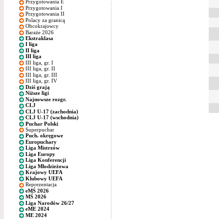
Przygotowania E
Przygotowania I
Przygotowania II
Polacy za granicą
Obcokrajowcy
Baraże 2026
Ekstraklasa
I liga
II liga
III liga
III liga, gr. I
III liga, gr. II
III liga, gr. III
III liga, gr. IV
Dziś grają
Niższe ligi
Najnowsze rozgr.
CLJ
CLJ U-17 (zachodnia)
CLJ U-17 (wschodnia)
Puchar Polski
Superpuchar
Puch. okręgowe
Europuchary
Liga Mistrzów
Liga Europy
Liga Konferencji
Liga Młodzieżowa
Krajowy UEFA
Klubowy UEFA
Reprezentacja
eMŚ 2026
MŚ 2026
Liga Narodów 26/27
eME 2024
ME 2024