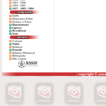
1995 / 1996
1994 / 1995
1927 - 1993 / 1994
PZPN
Mistrzostwa Polski
Puchary w Polsce
Reprezentanci
Ligowcy
Rywalizacje
Serie
O stronie
Nabór
Redakcja
Kontakt
Reklamy 90minut.pl
Bibliografia
Pliki cookies