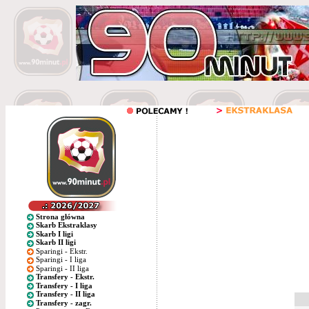
Strona główna
Skarb Ekstraklasy
Skarb I ligi
Skarb II ligi
Sparingi - Ekstr.
Sparingi - I liga
Sparingi - II liga
Transfery - Ekstr.
Transfery - I liga
Transfery - II liga
Transfery - zagr.