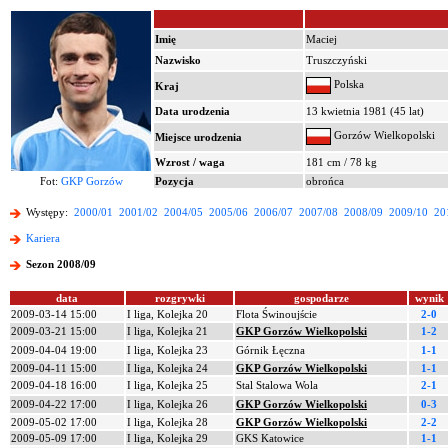
Imię
Maciej
Nazwisko
Truszczyński
Polska
Kraj
Data urodzenia
13 kwietnia 1981 (45 lat)
Gorzów Wielkopolski
Miejsce urodzenia
Wzrost / waga
181 cm / 78 kg
Fot:
GKP Gorzów
Pozycja
obrońca
Występy:
2000/01
2001/02
2004/05
2005/06
2006/07
2007/08
2008/09
2009/10
20
Kariera
Sezon 2008/09
data
rozgrywki
gospodarze
wynik
2009-03-14 15:00
I liga, Kolejka 20
Flota Świnoujście
2-0
2009-03-21 15:00
I liga, Kolejka 21
GKP Gorzów Wielkopolski
1-2
2009-04-04 19:00
I liga, Kolejka 23
Górnik Łęczna
1-1
2009-04-11 15:00
I liga, Kolejka 24
GKP Gorzów Wielkopolski
1-1
2009-04-18 16:00
I liga, Kolejka 25
Stal Stalowa Wola
2-1
2009-04-22 17:00
I liga, Kolejka 26
GKP Gorzów Wielkopolski
0-3
2009-05-02 17:00
I liga, Kolejka 28
GKP Gorzów Wielkopolski
2-2
2009-05-09 17:00
I liga, Kolejka 29
GKS Katowice
1-1