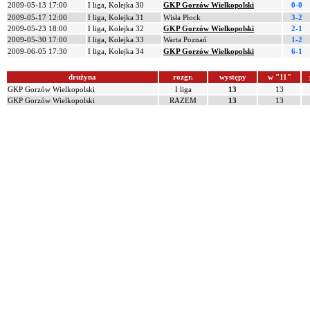
2009-05-13 17:00
I liga, Kolejka 30
GKP Gorzów Wielkopolski
0-0
2009-05-17 12:00
I liga, Kolejka 31
Wisła Płock
3-2
2009-05-23 18:00
I liga, Kolejka 32
GKP Gorzów Wielkopolski
2-1
2009-05-30 17:00
I liga, Kolejka 33
Warta Poznań
1-2
2009-06-05 17:30
I liga, Kolejka 34
GKP Gorzów Wielkopolski
6-1
drużyna
rozgr.
występy
w "11"
GKP Gorzów Wielkopolski
I liga
13
13
GKP Gorzów Wielkopolski
RAZEM
13
13