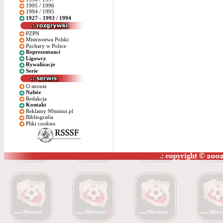
1995 / 1996
1994 / 1995
1927 - 1993 / 1994
PZPN
Mistrzostwa Polski
Puchary w Polsce
Reprezentanci
Ligowcy
Rywalizacje
Serie
O stronie
Nabór
Redakcja
Kontakt
Reklamy 90minut.pl
Bibliografia
Pliki cookies