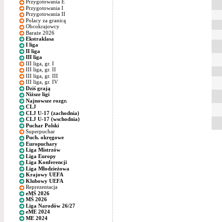
Przygotowania E
Przygotowania I
Przygotowania II
Polacy za granicą
Obcokrajowcy
Baraże 2026
Ekstraklasa
I liga
II liga
III liga
III liga, gr. I
III liga, gr. II
III liga, gr. III
III liga, gr. IV
Dziś grają
Niższe ligi
Najnowsze rozgr.
CLJ
CLJ U-17 (zachodnia)
CLJ U-17 (wschodnia)
Puchar Polski
Superpuchar
Puch. okręgowe
Europuchary
Liga Mistrzów
Liga Europy
Liga Konferencji
Liga Młodzieżowa
Krajowy UEFA
Klubowy UEFA
Reprezentacja
eMŚ 2026
MŚ 2026
Liga Narodów 26/27
eME 2024
ME 2024