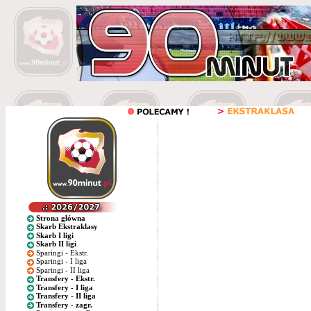
Strona główna
Skarb Ekstraklasy
Skarb I ligi
Skarb II ligi
Sparingi - Ekstr.
Sparingi - I liga
Sparingi - II liga
Transfery - Ekstr.
Transfery - I liga
Transfery - II liga
Transfery - zagr.