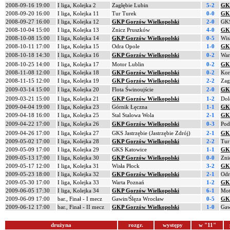
2008-09-16 19:00
I liga, Kolejka 2
Zagłębie Lubin
5-2
GKP
2008-09-20 16:00
I liga, Kolejka 11
Tur Turek
0-0
GKP
2008-09-27 16:00
I liga, Kolejka 12
GKP Gorzów Wielkopolski
2-0
GKS
2008-10-04 15:00
I liga, Kolejka 13
Znicz Pruszków
4-0
GKP
2008-10-08 15:00
I liga, Kolejka 14
GKP Gorzów Wielkopolski
0-5
Wis
2008-10-11 17:00
I liga, Kolejka 15
Odra Opole
1-0
GKP
2008-10-18 14:30
I liga, Kolejka 16
GKP Gorzów Wielkopolski
0-2
War
2008-10-25 14:00
I liga, Kolejka 17
Motor Lublin
0-2
GKP
2008-11-08 12:00
I liga, Kolejka 18
GKP Gorzów Wielkopolski
0-2
Kor
2008-11-15 12:00
I liga, Kolejka 19
GKP Gorzów Wielkopolski
2-2
Zag
2009-03-14 15:00
I liga, Kolejka 20
Flota Świnoujście
2-0
GKP
2009-03-21 15:00
I liga, Kolejka 21
GKP Gorzów Wielkopolski
1-2
Dol
2009-04-04 19:00
I liga, Kolejka 23
Górnik Łęczna
1-1
GKP
2009-04-18 16:00
I liga, Kolejka 25
Stal Stalowa Wola
2-1
GKP
2009-04-22 17:00
I liga, Kolejka 26
GKP Gorzów Wielkopolski
0-3
Pod
2009-04-26 17:00
I liga, Kolejka 27
GKS Jastrzębie (Jastrzębie Zdrój)
2-1
GKP
2009-05-02 17:00
I liga, Kolejka 28
GKP Gorzów Wielkopolski
2-2
Tur
2009-05-09 17:00
I liga, Kolejka 29
GKS Katowice
1-1
GKP
2009-05-13 17:00
I liga, Kolejka 30
GKP Gorzów Wielkopolski
0-0
Zni
2009-05-17 12:00
I liga, Kolejka 31
Wisła Płock
3-2
GKP
2009-05-23 18:00
I liga, Kolejka 32
GKP Gorzów Wielkopolski
2-1
Odr
2009-05-30 17:00
I liga, Kolejka 33
Warta Poznań
1-2
GKP
2009-06-05 17:30
I liga, Kolejka 34
GKP Gorzów Wielkopolski
6-1
Mot
2009-06-09 17:00
bar., Finał - I mecz
Gawin/Ślęza Wrocław
0-5
GKP
2009-06-12 17:00
bar., Finał - II mecz
GKP Gorzów Wielkopolski
1-0
Gaw
drużyna
rozgr.
występy
w "11"