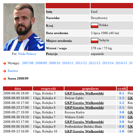
Imię
Emil
Nazwisko
Drozdowicz
Polska
Kraj
Data urodzenia
5 lipca 1986 (40 lat)
Sulęcin
Miejsce urodzenia
Wzrost / waga
178 cm / 73 kg
Fot:
Wisła Puławy
Pozycja
napastnik
Występy:
2007/08
2008/09
2009/10
2010/11
2011/12
2012/13
2013/14
2014/15
20
Kariera
Sezon 2008/09
data
rozgrywki
gospodarze
wynik
2008-08-06 18:00
I liga, Kolejka 3
GKP Gorzów Wielkopolski
0-1
Flo
2008-08-09 16:00
I liga, Kolejka 4
Dolcan Ząbki
1-1
GKP
2008-08-16 17:00
I liga, Kolejka 5
GKP Gorzów Wielkopolski
1-2
Kmi
2008-08-23 17:00
I liga, Kolejka 6
GKP Gorzów Wielkopolski
2-1
Gór
2008-08-27 19:00
I liga, Kolejka 1
Korona Kielce
3-0
GKP
2008-08-30 19:10
I liga, Kolejka 7
Widzew Łódź
3-0
GKP
2008-09-03 17:00
I liga, Kolejka 8
GKP Gorzów Wielkopolski
3-0
Sta
2008-09-06 16:00
I liga, Kolejka 9
Podbeskidzie Bielsko-Biała
0-0
GKP
2008-09-13 16:00
I liga, Kolejka 10
GKP Gorzów Wielkopolski
1-0
GKS