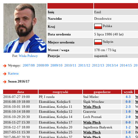
Imię
Emil
Nazwisko
Drozdowicz
Polska
Kraj
Data urodzenia
5 lipca 1986 (40 lat)
Sulęcin
Miejsce urodzenia
Wzrost / waga
178 cm / 73 kg
Fot:
Wisła Puławy
Pozycja
napastnik
Występy:
2007/08
2008/09
2009/10
2010/11
2011/12
2012/13
2013/14
2014/15
20
Kariera
Sezon 2016/17
data
rozgrywki
gospodarze
wynik
2016-07-27 19:00
PP, I runda
Stal Mielec
4-3
W
2016-08-19 18:00
Ekstraklasa, Kolejka 6
Śląsk Wrocław
0-0
W
2016-10-01 18:00
Ekstraklasa, Kolejka 11
Wisła Płock
2-3
W
2016-10-14 18:00
Ekstraklasa, Kolejka 12
Cracovia
1-0
W
2016-10-29 20:30
Ekstraklasa, Kolejka 14
Lech Poznań
2-0
W
2016-11-27 15:30
Ekstraklasa, Kolejka 17
Wisła Płock
0-0
P
2016-12-17 18:00
Ekstraklasa, Kolejka 20
Jagiellonia Białystok
1-2
W
2017-03-11 15:30
Ekstraklasa, Kolejka 25
Wisła Płock
1-0
B
2017-06-02 20:30
Ekstraklasa, Kolejka 37
Wisła Płock
0-3
Ś