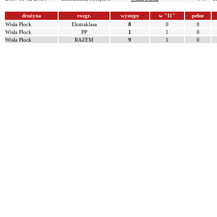
drużyna
rozgr.
występy
w "11"
pełne
Wisła Płock
Ekstraklasa
8
0
0
Wisła Płock
PP
1
1
0
Wisła Płock
RAZEM
9
1
0