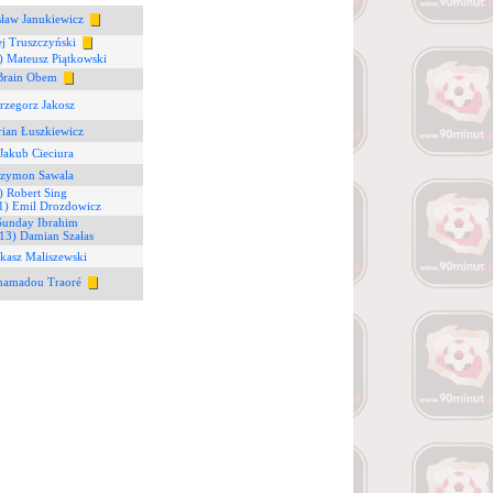
ław Janukiewicz
ej Truszczyński
) Mateusz Piątkowski
Brain Obem
rzegorz Jakosz
rian Łuszkiewicz
Jakub Cieciura
Szymon Sawala
) Robert Sing
1) Emil Drozdowicz
Sunday Ibrahim
13) Damian Szałas
kasz Maliszewski
hamadou Traoré