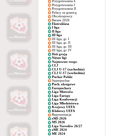
Przygotowania E
Przygotowania I
Przygotowania II
Polacy za granicą
Obcokrajowcy
Baraże 2026
Ekstraklasa
I liga
II liga
III liga
III liga, gr. I
III liga, gr. II
III liga, gr. III
III liga, gr. IV
Dziś grają
Niższe ligi
Najnowsze rozgr.
CLJ
CLJ U-17 (zachodnia)
CLJ U-17 (wschodnia)
Puchar Polski
Superpuchar
Puch. okręgowe
Europuchary
Liga Mistrzów
Liga Europy
Liga Konferencji
Liga Młodzieżowa
Krajowy UEFA
Klubowy UEFA
Reprezentacja
eMŚ 2026
MŚ 2026
Liga Narodów 26/27
eME 2024
ME 2024