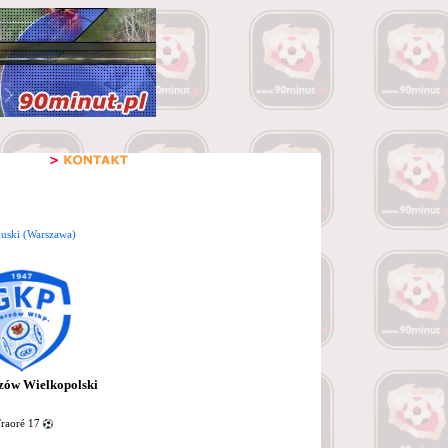
uski (Warszawa)
ów Wielkopolski
aoré 17