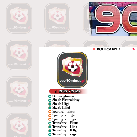
Strona główna
Skarb Ekstraklasy
Skarb I ligi
Skarb II ligi
Sparingi - Ekstr.
Sparingi - I liga
Sparingi - II liga
Transfery - Ekstr.
Transfery - I liga
Transfery - II liga
Transfery - zagr.