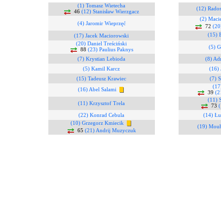
(1) Tomasz Wietecha
(12) Rados
46
(12) Stanisław Wierzgacz
(2) Maci
(4) Jaromir Wieprzęć
72
(20
(15) 
(17) Jacek Maciorowski
(20) Daniel Treściński
(5) G
88
(23) Paulius Paknys
(7) Krystian Lebioda
(8) Ad
(5) Kamil Karcz
(16) 
(15) Tadeusz Krawiec
(7) 
(17
(16) Abel Salami
39
(2
(11) 
(11) Krzysztof Trela
73
(
(22) Konrad Cebula
(14) Łu
(10) Grzegorz Kmiecik
(19) Mou
65
(21) Andrij Muzyczuk