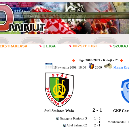
I liga 2008/2009 - Kolejka 25
18 kwietnia 2009, 16:00
2300
Marcin Rog
2 - 1
Stal Stalowa Wola
GKP Gorz
Grzegorz Kmiecik 3
1 - 0
1 - 1
Mouhamadou Tr
Abel Salami 62
2 - 1