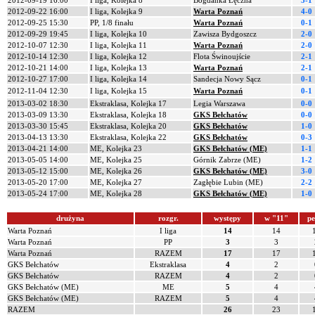
2012-09-19 16:00
I liga, Kolejka 8
Bogdanka Łęczna
3-1
2012-09-22 16:00
I liga, Kolejka 9
Warta Poznań
4-0
2012-09-25 15:30
PP, 1/8 finału
Warta Poznań
0-1
2012-09-29 19:45
I liga, Kolejka 10
Zawisza Bydgoszcz
2-0
2012-10-07 12:30
I liga, Kolejka 11
Warta Poznań
2-0
2012-10-14 12:30
I liga, Kolejka 12
Flota Świnoujście
2-1
2012-10-21 14:00
I liga, Kolejka 13
Warta Poznań
2-1
2012-10-27 17:00
I liga, Kolejka 14
Sandecja Nowy Sącz
0-1
2012-11-04 12:30
I liga, Kolejka 15
Warta Poznań
0-1
2013-03-02 18:30
Ekstraklasa, Kolejka 17
Legia Warszawa
0-0
2013-03-09 13:30
Ekstraklasa, Kolejka 18
GKS Bełchatów
0-0
2013-03-30 15:45
Ekstraklasa, Kolejka 20
GKS Bełchatów
1-0
2013-04-13 13:30
Ekstraklasa, Kolejka 22
GKS Bełchatów
0-3
2013-04-21 14:00
ME, Kolejka 23
GKS Bełchatów (ME)
1-1
2013-05-05 14:00
ME, Kolejka 25
Górnik Zabrze (ME)
1-2
2013-05-12 15:00
ME, Kolejka 26
GKS Bełchatów (ME)
3-0
2013-05-20 17:00
ME, Kolejka 27
Zagłębie Lubin (ME)
2-2
2013-05-24 17:00
ME, Kolejka 28
GKS Bełchatów (ME)
1-0
drużyna
rozgr.
występy
w "11"
pe
Warta Poznań
I liga
14
14
Warta Poznań
PP
3
3
Warta Poznań
RAZEM
17
17
GKS Bełchatów
Ekstraklasa
4
2
GKS Bełchatów
RAZEM
4
2
GKS Bełchatów (ME)
ME
5
4
GKS Bełchatów (ME)
RAZEM
5
4
RAZEM
26
23