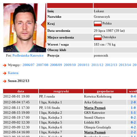
Imię
Łukasz
Nazwisko
Grzeszczyk
Polska
Kraj
Data urodzenia
29 lipca 1987 (39 lat)
Ostrołęka
Miejsce urodzenia
Wzrost / waga
183 cm / 76 kg
Obecny klub
Fot:
Podlesianka Katowice
Pozycja
pomocnik
Występy:
2006/07
2007/08
2008/09
2009/10
2010/11
2011/12
2012/13
2013/14
20
Kariera
Sezon 2012/13
data
rozgrywki
gospodarze
wyni
2012-08-01 19:00
PP, I runda
Kotwica Kołobrzeg
0-4
2012-08-04 17:45
I liga, Kolejka 1
Arka Gdynia
2-0
2012-08-11 17:30
PP, 1/16 finału
Warta Poznań
1-0
2012-08-15 19:00
I liga, Kolejka 2
GKS Katowice
1-1
2012-08-19 17:00
I liga, Kolejka 3
Stomil Olsztyn
0-2
2012-09-02 12:30
I liga, Kolejka 5
Łódzki KS
0-2
2012-09-09 12:30
I liga, Kolejka 6
Olimpia Grudziądz
4-2
2012-09-14 16:00
I liga, Kolejka 7
Warta Poznań
2-2