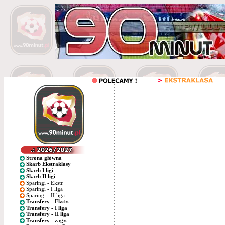
Strona główna
Skarb Ekstraklasy
Skarb I ligi
Skarb II ligi
Sparingi - Ekstr.
Sparingi - I liga
Sparingi - II liga
Transfery - Ekstr.
Transfery - I liga
Transfery - II liga
Transfery - zagr.