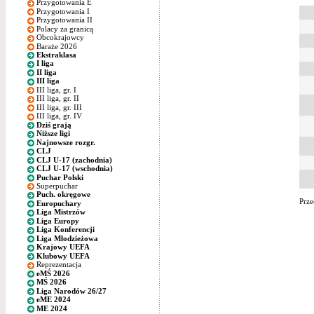
Przygotowania E
Przygotowania I
Przygotowania II
Polacy za granicą
Obcokrajowcy
Baraże 2026
Ekstraklasa
I liga
II liga
III liga
III liga, gr. I
III liga, gr. II
III liga, gr. III
III liga, gr. IV
Dziś grają
Niższe ligi
Najnowsze rozgr.
CLJ
CLJ U-17 (zachodnia)
CLJ U-17 (wschodnia)
Puchar Polski
Superpuchar
Puch. okręgowe
Prze
Europuchary
Liga Mistrzów
Liga Europy
Liga Konferencji
Liga Młodzieżowa
Krajowy UEFA
Klubowy UEFA
Reprezentacja
eMŚ 2026
MŚ 2026
Liga Narodów 26/27
eME 2024
ME 2024