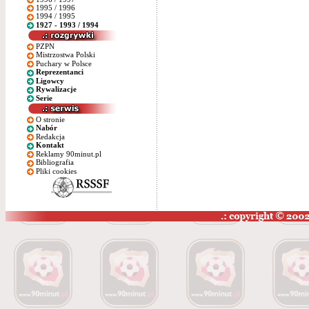
1995 / 1996
1994 / 1995
1927 - 1993 / 1994
PZPN
Mistrzostwa Polski
Puchary w Polsce
Reprezentanci
Ligowcy
Rywalizacje
Serie
O stronie
Nabór
Redakcja
Kontakt
Reklamy 90minut.pl
Bibliografia
Pliki cookies