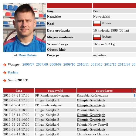
Imię
Piotr
Nazwisko
Nowosielski
Polska
Kraj
Data urodzenia
16 kwietnia 1988 (38 lat)
Radom
Miejsce urodzenia
Wzrost / waga
165 cm / 63 kg
Obecny klub
Fot:
Broń Radom
Pozycja
napastnik
Występy:
2006/07
2007/08
2008/09
2009/10
2010/11
2011/12
2012/13
2013/14
20
Kariera
Sezon 2010/11
data
rozgrywki
gospodarze
2010-07-21 17:00
PP, Runda przedwstępna
Kaszubia Kościerzyna
1
2010-07-31 17:00
II liga, Kolejka 1
Olimpia Grudziądz
2010-08-04 17:00
PP, Runda wstępna
Olimpia Grudziądz
2010-08-07 18:00
II liga, Kolejka 2
Polonia Słubice
2010-08-14 17:00
II liga, Kolejka 3
Olimpia Grudziądz
2010-08-21 14:00
II liga, Kolejka 5
Olimpia Grudziądz
2010-08-28 17:00
II liga, Kolejka 6
Polonia Nowy Tomyśl
2010-09-04 17:00
II liga, Kolejka 7
Olimpia Grudziądz
2010-09-11 16:00
II liga, Kolejka 8
Chojniczanka Chojnice