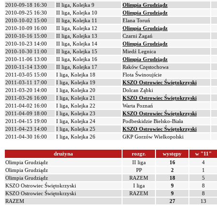
2010-09-18 16:30
II liga, Kolejka 9
Olimpia Grudziądz
2010-09-25 16:30
II liga, Kolejka 10
Olimpia Grudziądz
2010-10-02 15:00
II liga, Kolejka 11
Elana Toruń
2010-10-09 16:00
II liga, Kolejka 12
Olimpia Grudziądz
2010-10-16 15:00
II liga, Kolejka 13
Czarni Żagań
2010-10-23 14:00
II liga, Kolejka 14
Olimpia Grudziądz
2010-10-30 11:00
II liga, Kolejka 15
Miedź Legnica
2010-11-06 13:00
II liga, Kolejka 16
Olimpia Grudziądz
2010-11-14 13:00
II liga, Kolejka 17
Raków Częstochowa
2011-03-05 15:00
I liga, Kolejka 18
Flota Świnoujście
2011-03-11 17:00
I liga, Kolejka 19
KSZO Ostrowiec Świętokrzyski
2011-03-20 14:00
I liga, Kolejka 20
Dolcan Ząbki
2011-03-26 16:00
I liga, Kolejka 21
KSZO Ostrowiec Świętokrzyski
2011-04-02 16:00
I liga, Kolejka 22
Warta Poznań
2011-04-09 18:00
I liga, Kolejka 23
KSZO Ostrowiec Świętokrzyski
2011-04-15 19:00
I liga, Kolejka 24
Podbeskidzie Bielsko-Biała
2011-04-23 14:00
I liga, Kolejka 25
KSZO Ostrowiec Świętokrzyski
2011-04-30 16:00
I liga, Kolejka 26
GKP Gorzów Wielkopolski
drużyna
rozgr.
występy
w "11"
Olimpia Grudziądz
II liga
16
4
Olimpia Grudziądz
PP
2
1
Olimpia Grudziądz
RAZEM
18
5
KSZO Ostrowiec Świętokrzyski
I liga
9
8
KSZO Ostrowiec Świętokrzyski
RAZEM
9
8
RAZEM
27
13