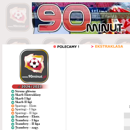
Strona główna
Skarb Ekstraklasy
Skarb I ligi
Skarb II ligi
Sparingi - Ekstr.
Sparingi - I liga
Sparingi - II liga
Transfery - Ekstr.
Transfery - I liga
Transfery - II liga
Transfery - zagr.