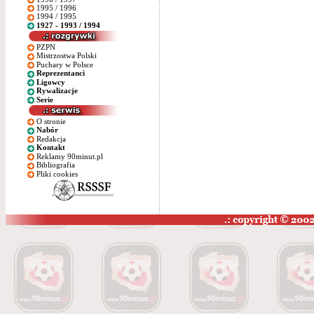
1995 / 1996
1994 / 1995
1927 - 1993 / 1994
PZPN
Mistrzostwa Polski
Puchary w Polsce
Reprezentanci
Ligowcy
Rywalizacje
Serie
O stronie
Nabór
Redakcja
Kontakt
Reklamy 90minut.pl
Bibliografia
Pliki cookies