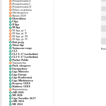
Przygotowania E
Przygotowania I
Przygotowania II
Polacy za granicą
Obcokrajowcy
Baraże 2026
Ekstraklasa
I liga
II liga
III liga
III liga, gr. I
III liga, gr. II
III liga, gr. III
III liga, gr. IV
Dziś grają
Niższe ligi
Najnowsze rozgr.
Prze
CLJ
CLJ U-17 (zachodnia)
CLJ U-17 (wschodnia)
Puchar Polski
Superpuchar
Puch. okręgowe
Europuchary
Liga Mistrzów
Liga Europy
Liga Konferencji
Liga Młodzieżowa
Krajowy UEFA
Klubowy UEFA
Reprezentacja
eMŚ 2026
MŚ 2026
Liga Narodów 26/27
eME 2024
ME 2024