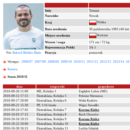
Imię
Tomasz
Nazwisko
Nowak
Polska
Kraj
Data urodzenia
30 października 1985 (40 lat)
Kościan
Miejsce urodzenia
Wzrost / waga
171 cm / 72 kg
Reprezentacja Polski
3A-1
Fot:
Rekord Bielsko-Biała
Pozycja
pomocnik
Występy:
2006/07
2007/08
2008/09
2009/10
2010/11
2011/12
2012/13
2013/14
20
Kariera
Sezon 2010/11
data
rozgrywki
gospodarze
2010-08-26 11:00
ME, Kolejka 1
Zagłębie Lubin (ME)
2010-09-12 17:15
Ekstraklasa, Kolejka 5
Polonia Warszawa
2010-09-17 20:00
Ekstraklasa, Kolejka 6
Wisła Kraków
2010-09-21 15:30
PP, 1/16 finału
Wigry Suwałki
2010-09-24 17:45
Ekstraklasa, Kolejka 7
Korona Kielce
2010-10-03 17:15
Ekstraklasa, Kolejka 8
Ruch Chorzów
2010-10-16 19:15
Ekstraklasa, Kolejka 9
Korona Kielce
2010-10-22 20:00
Ekstraklasa, Kolejka 10
Korona Kielce
2010-10-30 16:15
Ekstraklasa, Kolejka 11
Lechia Gdańsk