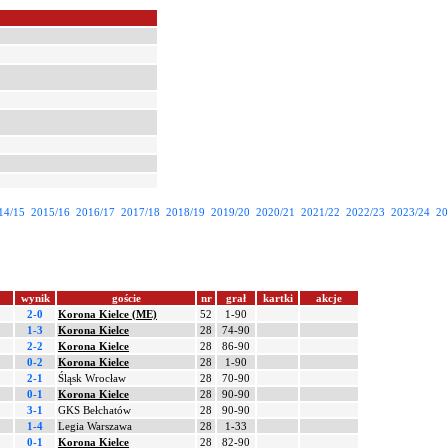
14/15
2015/16
2016/17
2017/18
2018/19
2019/20
2020/21
2021/22
2022/23
2023/24
20
wynik
goście
nr
grał
kartki
akcje
2-0
Korona Kielce (ME)
52
1-90
1-3
Korona Kielce
28
74-90
2-2
Korona Kielce
28
86-90
0-2
Korona Kielce
28
1-90
2-1
Śląsk Wrocław
28
70-90
0-1
Korona Kielce
28
90-90
3-1
GKS Bełchatów
28
90-90
1-4
Legia Warszawa
28
1-33
0-1
Korona Kielce
28
82-90