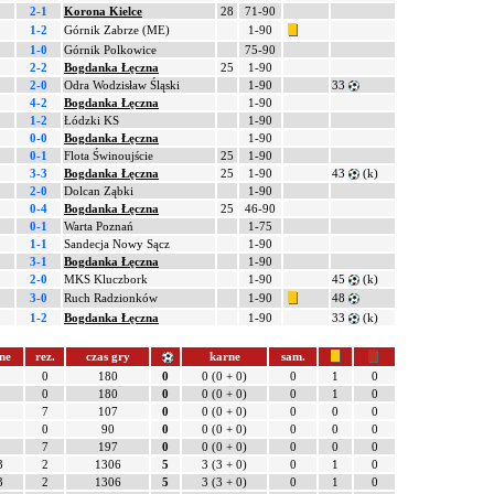
2-1
Korona Kielce
28
71-90
1-2
Górnik Zabrze (ME)
1-90
1-0
Górnik Polkowice
75-90
2-2
Bogdanka Łęczna
25
1-90
2-0
Odra Wodzisław Śląski
1-90
33
4-2
Bogdanka Łęczna
1-90
1-2
Łódzki KS
1-90
0-0
Bogdanka Łęczna
1-90
0-1
Flota Świnoujście
25
1-90
3-3
Bogdanka Łęczna
25
1-90
43
(k)
2-0
Dolcan Ząbki
1-90
0-4
Bogdanka Łęczna
25
46-90
0-1
Warta Poznań
1-75
1-1
Sandecja Nowy Sącz
1-90
3-1
Bogdanka Łęczna
1-90
2-0
MKS Kluczbork
1-90
45
(k)
3-0
Ruch Radzionków
1-90
48
1-2
Bogdanka Łęczna
1-90
33
(k)
ne
rez.
czas gry
karne
sam.
0
180
0
0 (0 + 0)
0
1
0
0
180
0
0 (0 + 0)
0
1
0
7
107
0
0 (0 + 0)
0
0
0
0
90
0
0 (0 + 0)
0
0
0
7
197
0
0 (0 + 0)
0
0
0
3
2
1306
5
3 (3 + 0)
0
1
0
3
2
1306
5
3 (3 + 0)
0
1
0