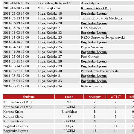
2010-11-06 19:15
Ekstraklasa, Kolejka 12
Arka Gdynia
2010-11-20 12:00
ME, Kolejka 14
Korona Kielce (ME)
2011-03-05 17:00
I liga, Kolejka 18
Bogdanka Łęczna
2011-03-13 11:30
I liga, Kolejka 19
Termalica Bruk-Bet Nieciecza
2011-03-19 17:00
I liga, Kolejka 20
Bogdanka Łęczna
2011-03-26 18:00
I liga, Kolejka 21
GKS Katowice
2011-04-02 18:00
I liga, Kolejka 22
Bogdanka Łęczna
2011-04-09 18:00
I liga, Kolejka 23
KSZO Ostrowiec Świętokrzyski
2011-04-16 20:30
I liga, Kolejka 24
Bogdanka Łęczna
2011-04-23 18:00
I liga, Kolejka 25
Pogoń Szczecin
2011-04-30 17:00
I liga, Kolejka 26
Bogdanka Łęczna
2011-05-06 18:00
I liga, Kolejka 27
Piast Gliwice
2011-05-11 17:00
I liga, Kolejka 28
Bogdanka Łęczna
2011-05-14 17:00
I liga, Kolejka 29
Bogdanka Łęczna
2011-05-21 19:00
I liga, Kolejka 30
Podbeskidzie Bielsko-Biała
2011-05-25 17:00
I liga, Kolejka 31
Bogdanka Łęczna
2011-06-04 17:00
I liga, Kolejka 33
Bogdanka Łęczna
2011-06-11 17:00
I liga, Kolejka 34
Kolejarz Stróże
drużyna
rozgr.
występy
w "11"
peł
Korona Kielce (ME)
ME
2
2
2
Korona Kielce (ME)
RAZEM
2
2
2
Korona Kielce
Ekstraklasa
8
1
0
Korona Kielce
PP
1
1
1
Korona Kielce
RAZEM
9
2
1
Bogdanka Łęczna
I liga
16
14
1
Bogdanka Łęczna
RAZEM
16
14
1