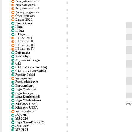
Przygotowania E
Przygotowania I
Przygotowania II
Polacy za granicą
Obcokrajowcy
Baraże 2026
Ekstraklasa
I liga
II liga
III liga
III liga, gr. I
III liga, gr. II
III liga, gr. III
III liga, gr. IV
Dziś grają
Niższe ligi
Najnowsze rozgr.
CLJ
CLJ U-17 (zachodnia)
CLJ U-17 (wschodnia)
Puchar Polski
Superpuchar
Puch. okręgowe
Europuchary
Liga Mistrzów
Liga Europy
Liga Konferencji
Liga Młodzieżowa
Prze
Krajowy UEFA
Klubowy UEFA
Reprezentacja
eMŚ 2026
MŚ 2026
Liga Narodów 26/27
eME 2024
ME 2024