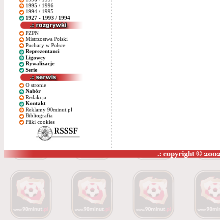
1995 / 1996
1994 / 1995
1927 - 1993 / 1994
PZPN
Mistrzostwa Polski
Puchary w Polsce
Reprezentanci
Ligowcy
Rywalizacje
Serie
O stronie
Nabór
Redakcja
Kontakt
Reklamy 90minut.pl
Bibliografia
Pliki cookies