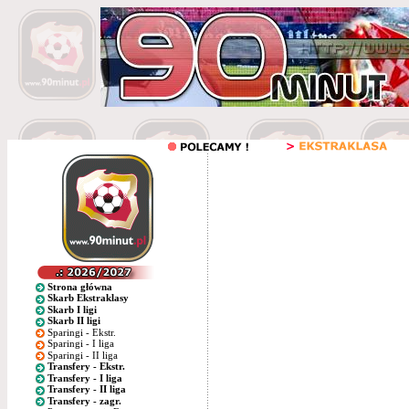
Strona główna
Skarb Ekstraklasy
Skarb I ligi
Skarb II ligi
Sparingi - Ekstr.
Sparingi - I liga
Sparingi - II liga
Transfery - Ekstr.
Transfery - I liga
Transfery - II liga
Transfery - zagr.