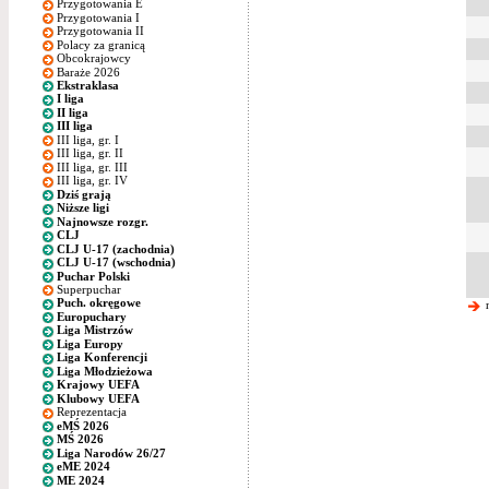
Przygotowania E
Przygotowania I
Przygotowania II
Polacy za granicą
Obcokrajowcy
Baraże 2026
Ekstraklasa
I liga
II liga
III liga
III liga, gr. I
III liga, gr. II
III liga, gr. III
III liga, gr. IV
Dziś grają
Niższe ligi
Najnowsze rozgr.
CLJ
CLJ U-17 (zachodnia)
CLJ U-17 (wschodnia)
Puchar Polski
Superpuchar
Puch. okręgowe
n
Europuchary
Liga Mistrzów
Liga Europy
Liga Konferencji
Liga Młodzieżowa
Krajowy UEFA
Klubowy UEFA
Reprezentacja
eMŚ 2026
MŚ 2026
Liga Narodów 26/27
eME 2024
ME 2024