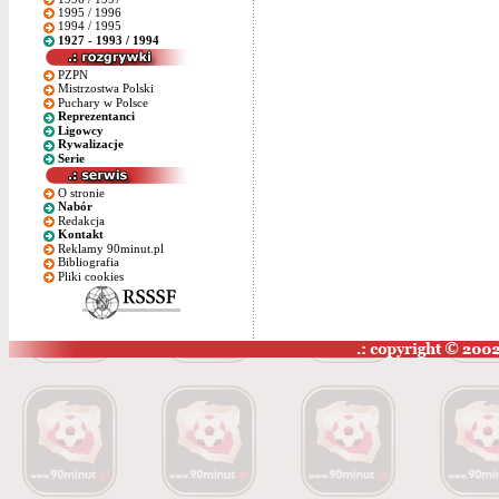
1995 / 1996
1994 / 1995
1927 - 1993 / 1994
PZPN
Mistrzostwa Polski
Puchary w Polsce
Reprezentanci
Ligowcy
Rywalizacje
Serie
O stronie
Nabór
Redakcja
Kontakt
Reklamy 90minut.pl
Bibliografia
Pliki cookies