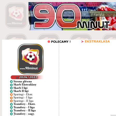
Strona główna
Skarb Ekstraklasy
Skarb I ligi
Skarb II ligi
Sparingi - Ekstr.
Sparingi - I liga
Sparingi - II liga
Transfery - Ekstr.
Transfery - I liga
Transfery - II liga
Transfery - zagr.