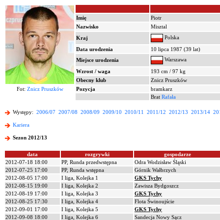
Imię
Piotr
Nazwisko
Misztal
Polska
Kraj
Data urodzenia
10 lipca 1987 (39 lat)
Warszawa
Miejsce urodzenia
Wzrost / waga
193 cm / 97 kg
Obecny klub
Znicz Pruszków
Fot:
Znicz Pruszków
Pozycja
bramkarz
Brat
Rafała
Występy:
2006/07
2007/08
2008/09
2009/10
2010/11
2011/12
2012/13
2013/14
20
Kariera
Sezon 2012/13
data
rozgrywki
gospodarze
2012-07-18 18:00
PP, Runda przedwstępna
Odra Wodzisław Śląski
2012-07-25 17:00
PP, Runda wstępna
Górnik Wałbrzych
2012-08-05 17:00
I liga, Kolejka 1
GKS Tychy
2012-08-15 19:00
I liga, Kolejka 2
Zawisza Bydgoszcz
2012-08-19 17:00
I liga, Kolejka 3
GKS Tychy
2012-08-25 17:30
I liga, Kolejka 4
Flota Świnoujście
2012-09-01 17:00
I liga, Kolejka 5
GKS Tychy
2012-09-08 18:00
I liga, Kolejka 6
Sandecja Nowy Sącz