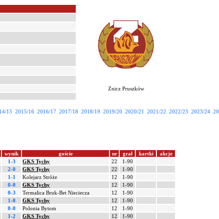
Znicz Pruszków
14/15
2015/16
2016/17
2017/18
2018/19
2019/20
2020/21
2021/22
2022/23
2023/24
20
wynik
goście
nr
grał
kartki
akcje
1-3
GKS Tychy
22
1-90
2-0
GKS Tychy
22
1-90
1-1
Kolejarz Stróże
12
1-90
0-0
GKS Tychy
12
1-90
0-3
Termalica Bruk-Bet Nieciecza
12
1-90
1-0
GKS Tychy
12
1-90
0-0
Polonia Bytom
12
1-90
1-2
GKS Tychy
12
1-90