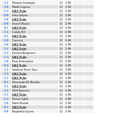
2-1
Olimpia Grudziądz
12
1-90
1-0
Miedź Legnica
12
1-90
1-3
GKS Tychy
12
1-90
0-0
Arka Gdynia
12
1-90
1-0
GKS Tychy
12
1-90
0-0
Stomil Olsztyn
12
1-90
0-1
GKS Tychy
12
1-90
3-1
Łódzki KS
12
1-90
0-1
GKS Tychy
12
1-90
2-0
Cracovia
12
1-90
2-0
GKS Tychy
12
1-90
2-1
GKS Tychy
12
1-90
2-2
Zawisza Bydgoszcz
12
1-90
1-3
GKS Tychy
12
1-90
1-0
Flota Świnoujście
12
1-90
0-3
GKS Tychy
12
1-90
1-1
Sandecja Nowy Sącz
12
1-90
1-3
GKS Tychy
12
1-90
2-1
GKS Tychy
12
1-90
0-1
Okocimski KS Brzesko
12
1-90
2-1
GKS Tychy
12
1-90
1-1
GKS Katowice
12
1-90
1-1
GKS Tychy
12
1-90
1-2
Dolcan Ząbki
12
1-90
5-0
Warta Poznań
12
1-90
0-1
GKS Tychy
12
1-90
0-0
Bogdanka Łęczna
12
1-90