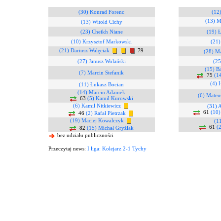
(30) Konrad Forenc
(12)
(13) M
(13) Witold Cichy
(23) Cheikh Niane
(19) 
(10) Krzysztof Markowski
(21)
(21) Dariusz Walęciak
79
(28) M
(27) Janusz Wolański
(25
(15) B
(7) Marcin Stefanik
75
(1
(4) 
(11) Łukasz Bocian
(14) Marcin Adamek
(6) Mateu
63
(5) Kamil Kurowski
(6) Kamil Nitkiewicz
(31) 
61
(10)
46
(2) Rafał Pietrzak
(19) Maciej Kowalczyk
(1
61
(
82
(15) Michał Gryźlak
bez udziału publiczności
Przeczytaj news:
I liga: Kolejarz 2-1 Tychy