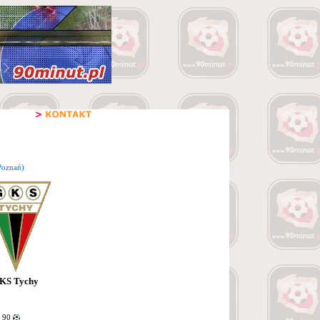
Poznań)
KS Tychy
i 90