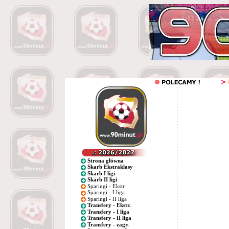
Strona główna
Skarb Ekstraklasy
Skarb I ligi
Skarb II ligi
Sparingi - Ekstr.
Sparingi - I liga
Sparingi - II liga
Transfery - Ekstr.
Transfery - I liga
Transfery - II liga
Transfery - zagr.