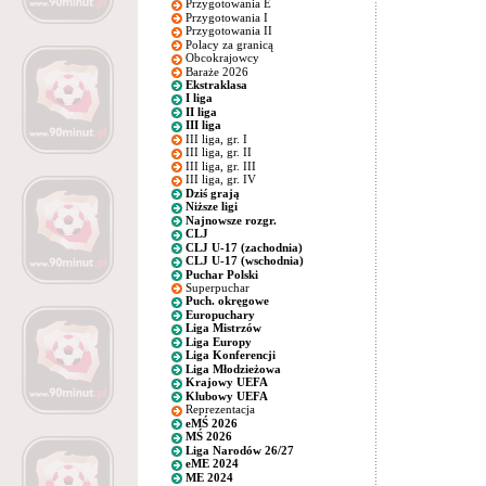
Przygotowania E
Przygotowania I
Przygotowania II
Polacy za granicą
Obcokrajowcy
Baraże 2026
Ekstraklasa
I liga
II liga
III liga
III liga, gr. I
III liga, gr. II
III liga, gr. III
III liga, gr. IV
Dziś grają
Niższe ligi
Najnowsze rozgr.
CLJ
CLJ U-17 (zachodnia)
CLJ U-17 (wschodnia)
Puchar Polski
Superpuchar
Puch. okręgowe
Europuchary
Liga Mistrzów
Liga Europy
Liga Konferencji
Liga Młodzieżowa
Krajowy UEFA
Klubowy UEFA
Reprezentacja
eMŚ 2026
MŚ 2026
Liga Narodów 26/27
eME 2024
ME 2024