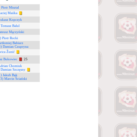
 Piotr Misztal
aciej Mańka
Łukasz Kopczyk
 Tomasz Balul
ateusz Mączyński
) Piotr Rocki
artłomiej Babiarz
4) Damian Czupryna
Ivica Žunić
sz Bukowiec
25
Adrian Chomiuk
 Damian Szczęsny
1) Jakub Bąk
23) Marcin Ściański