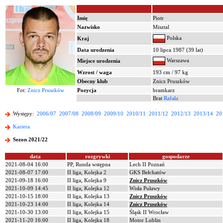
Imię
Piotr
Nazwisko
Misztal
Polska
Kraj
Data urodzenia
10 lipca 1987 (39 lat)
Warszawa
Miejsce urodzenia
Wzrost / waga
193 cm / 97 kg
Obecny klub
Znicz Pruszków
Fot:
Znicz Pruszków
Pozycja
bramkarz
Brat
Rafała
Występy:
2006/07
2007/08
2008/09
2009/10
2010/11
2011/12
2012/13
2013/14
20
Kariera
Sezon 2021/22
data
rozgrywki
gospodarze
2021-08-04 16:00
PP, Runda wstępna
Lech II Poznań
2021-08-07 17:00
II liga, Kolejka 2
GKS Bełchatów
2021-09-18 16:00
II liga, Kolejka 9
Znicz Pruszków
2021-10-09 14:45
II liga, Kolejka 12
Wisła Puławy
2021-10-15 18:00
II liga, Kolejka 13
Znicz Pruszków
2021-10-23 14:00
II liga, Kolejka 14
Znicz Pruszków
2021-10-30 13:00
II liga, Kolejka 15
Śląsk II Wrocław
2021-11-20 16:00
II liga, Kolejka 18
Motor Lublin