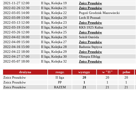
2021-11-27 12:00
II liga, Kolejka 19
Znicz Pruszków
2022-02-26 12:30
II liga, Kolejka 21
Znicz Pruszków
2022-03-05 14:00
II liga, Kolejka 22
Pogoń Grodzisk Mazowiecki
2022-03-09 13:00
II liga, Kolejka 20
Lech II Poznań
2022-03-13 12:00
II liga, Kolejka 23
Znicz Pruszków
2022-03-19 15:00
II liga, Kolejka 24
KKS 1925 Kalisz
2022-03-26 12:00
II liga, Kolejka 25
Znicz Pruszków
2022-04-02 16:00
II liga, Kolejka 26
Sokół Ostróda
2022-04-09 15:00
II liga, Kolejka 27
Znicz Pruszków
2022-04-16 15:00
II liga, Kolejka 28
Radunia Stężyca
2022-04-22 18:00
II liga, Kolejka 29
Znicz Pruszków
2022-04-27 17:00
II liga, Kolejka 30
Olimpia Elbląg
2022-05-07 18:00
II liga, Kolejka 32
Znicz Pruszków
drużyna
rozgr.
występy
w "11"
pełne
Znicz Pruszków
II liga
20
20
20
Znicz Pruszków
PP
1
1
1
Znicz Pruszków
RAZEM
21
21
21