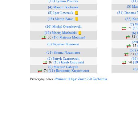
(16) Tymon Proczek
(11)
(5) Mat
(4) Marcin Bochenek
(5) Igor Lewczuk
(31) Donatas 
(18) Martin Baran
(32) Kam
(7) W
(20) Michał Orzechowski
71
(15
(10) Maciej Machalski
(6)
81
60
(17) Mateusz Możdżeń
(29
(6) Krystian Pomorski
65
(53) 
(21) Shuma Nagamatsu
81
(
(2) Patryk Czarnowski
(99)
87
(15) Jakub Ostrowski
70
(19
(9) Mariusz Gabrych
(8)
74
(11) Bartłomiej Kręcichwost
Przeczytaj news:
eWinner II liga: Znicz 2-0 Garbarnia