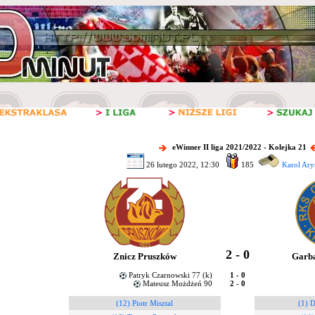
eWinner II liga 2021/2022 - Kolejka 21
26 lutego 2022, 12:30
185
Karol Ary
2 - 0
Znicz Pruszków
Garb
Patryk Czarnowski 77 (k)
1 - 0
Mateusz Możdżeń 90
2 - 0
(12) Piotr Misztal
(1) D