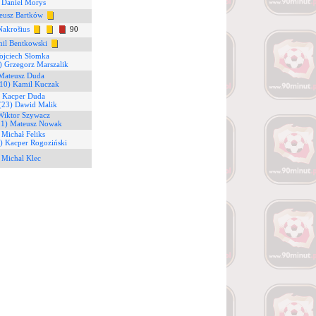
 Daniel Morys
eusz Bartków
Nakrošius
90
il Bentkowski
ojciech Słomka
) Grzegorz Marszalik
 Mateusz Duda
(10) Kamil Kuczak
) Kacper Duda
(23) Dawid Malik
Wiktor Szywacz
21) Mateusz Nowak
 Michał Feliks
) Kacper Rogoziński
 Michal Klec