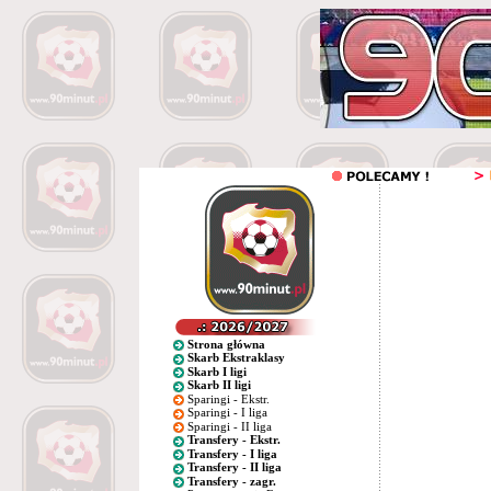
Strona główna
Skarb Ekstraklasy
Skarb I ligi
Skarb II ligi
Sparingi - Ekstr.
Sparingi - I liga
Sparingi - II liga
Transfery - Ekstr.
Transfery - I liga
Transfery - II liga
Transfery - zagr.