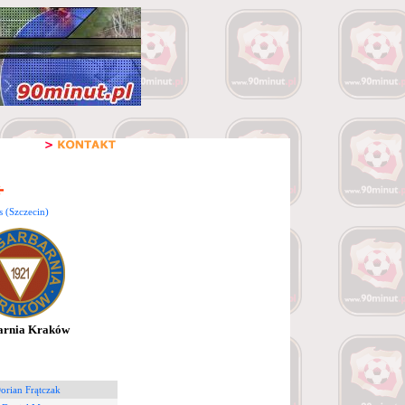
s (Szczecin)
arnia Kraków
orian Frątczak