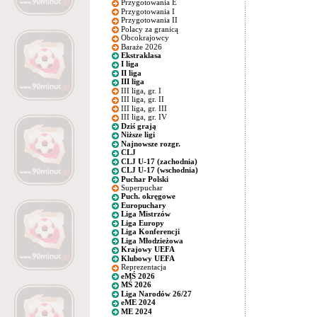
Przygotowania E
Przygotowania I
Przygotowania II
Polacy za granicą
Obcokrajowcy
Baraże 2026
Ekstraklasa
I liga
II liga
III liga
III liga, gr. I
III liga, gr. II
III liga, gr. III
III liga, gr. IV
Dziś grają
Niższe ligi
Najnowsze rozgr.
CLJ
CLJ U-17 (zachodnia)
CLJ U-17 (wschodnia)
Puchar Polski
Superpuchar
Puch. okręgowe
Europuchary
Liga Mistrzów
Liga Europy
Liga Konferencji
Liga Młodzieżowa
Krajowy UEFA
Klubowy UEFA
Reprezentacja
eMŚ 2026
MŚ 2026
Liga Narodów 26/27
eME 2024
ME 2024