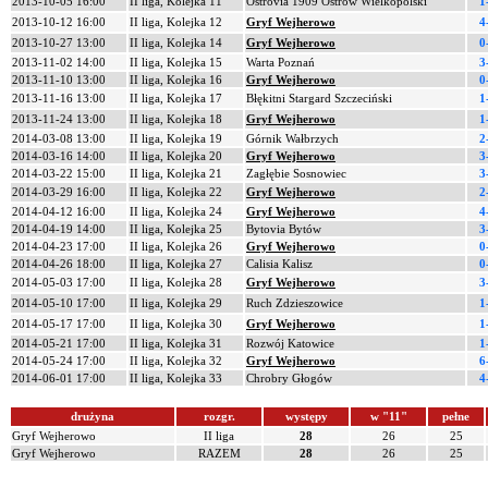
2013-10-05 16:00
II liga, Kolejka 11
Ostrovia 1909 Ostrów Wielkopolski
1
2013-10-12 16:00
II liga, Kolejka 12
Gryf Wejherowo
4
2013-10-27 13:00
II liga, Kolejka 14
Gryf Wejherowo
0
2013-11-02 14:00
II liga, Kolejka 15
Warta Poznań
3
2013-11-10 13:00
II liga, Kolejka 16
Gryf Wejherowo
0
2013-11-16 13:00
II liga, Kolejka 17
Błękitni Stargard Szczeciński
1
2013-11-24 13:00
II liga, Kolejka 18
Gryf Wejherowo
1
2014-03-08 13:00
II liga, Kolejka 19
Górnik Wałbrzych
2
2014-03-16 14:00
II liga, Kolejka 20
Gryf Wejherowo
3
2014-03-22 15:00
II liga, Kolejka 21
Zagłębie Sosnowiec
3
2014-03-29 16:00
II liga, Kolejka 22
Gryf Wejherowo
2
2014-04-12 16:00
II liga, Kolejka 24
Gryf Wejherowo
4
2014-04-19 14:00
II liga, Kolejka 25
Bytovia Bytów
3
2014-04-23 17:00
II liga, Kolejka 26
Gryf Wejherowo
0
2014-04-26 18:00
II liga, Kolejka 27
Calisia Kalisz
0
2014-05-03 17:00
II liga, Kolejka 28
Gryf Wejherowo
3
2014-05-10 17:00
II liga, Kolejka 29
Ruch Zdzieszowice
1
2014-05-17 17:00
II liga, Kolejka 30
Gryf Wejherowo
1
2014-05-21 17:00
II liga, Kolejka 31
Rozwój Katowice
1
2014-05-24 17:00
II liga, Kolejka 32
Gryf Wejherowo
6
2014-06-01 17:00
II liga, Kolejka 33
Chrobry Głogów
4
drużyna
rozgr.
występy
w "11"
pełne
Gryf Wejherowo
II liga
28
26
25
Gryf Wejherowo
RAZEM
28
26
25