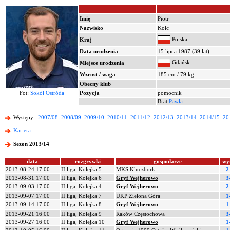
Imię
Piotr
Nazwisko
Kołc
Polska
Kraj
Data urodzenia
15 lipca 1987 (39 lat)
Gdańsk
Miejsce urodzenia
Wzrost / waga
185 cm / 79 kg
Obecny klub
Fot:
Sokół Ostróda
Pozycja
pomocnik
Brat
Pawła
Występy:
2007/08
2008/09
2009/10
2010/11
2011/12
2012/13
2013/14
2014/15
20
Kariera
Sezon 2013/14
data
rozgrywki
gospodarze
wy
2013-08-24 17:00
II liga, Kolejka 5
MKS Kluczbork
2
2013-08-31 17:00
II liga, Kolejka 6
Gryf Wejherowo
3
2013-09-03 17:00
II liga, Kolejka 4
Gryf Wejherowo
2
2013-09-07 17:00
II liga, Kolejka 7
UKP Zielona Góra
1
2013-09-14 17:00
II liga, Kolejka 8
Gryf Wejherowo
1
2013-09-21 16:00
II liga, Kolejka 9
Raków Częstochowa
3
2013-09-27 16:00
II liga, Kolejka 10
Gryf Wejherowo
1