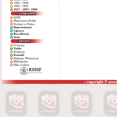
1995 / 1996
1994 / 1995
1927 - 1993 / 1994
PZPN
Mistrzostwa Polski
Puchary w Polsce
Reprezentanci
Ligowcy
Rywalizacje
Serie
O stronie
Nabór
Redakcja
Kontakt
Reklamy 90minut.pl
Bibliografia
Pliki cookies