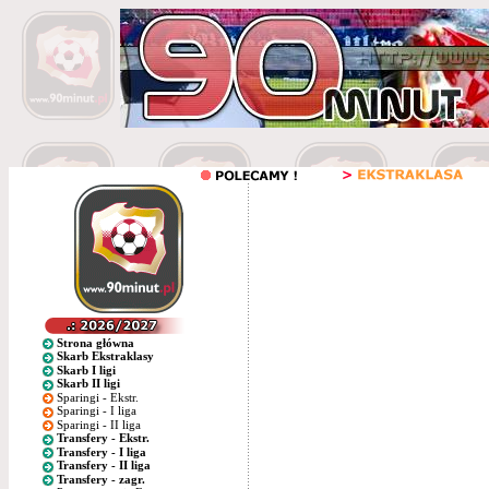
Strona główna
Skarb Ekstraklasy
Skarb I ligi
Skarb II ligi
Sparingi - Ekstr.
Sparingi - I liga
Sparingi - II liga
Transfery - Ekstr.
Transfery - I liga
Transfery - II liga
Transfery - zagr.