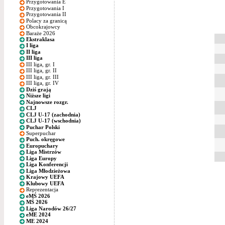
Przygotowania E
Przygotowania I
Przygotowania II
Polacy za granicą
Obcokrajowcy
Baraże 2026
Ekstraklasa
I liga
II liga
III liga
III liga, gr. I
III liga, gr. II
III liga, gr. III
III liga, gr. IV
Dziś grają
Niższe ligi
Najnowsze rozgr.
CLJ
CLJ U-17 (zachodnia)
CLJ U-17 (wschodnia)
Puchar Polski
Superpuchar
Puch. okręgowe
Europuchary
Liga Mistrzów
Liga Europy
Liga Konferencji
Liga Młodzieżowa
Krajowy UEFA
Klubowy UEFA
Reprezentacja
eMŚ 2026
MŚ 2026
Liga Narodów 26/27
eME 2024
ME 2024