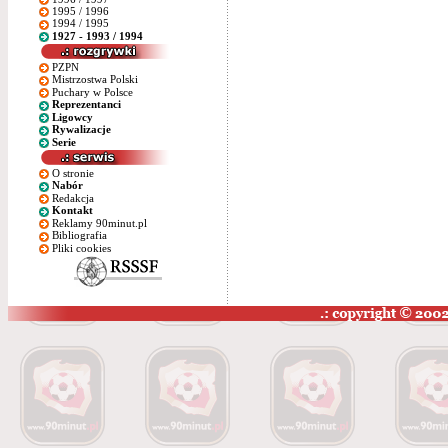
1995 / 1996
1994 / 1995
1927 - 1993 / 1994
PZPN
Mistrzostwa Polski
Puchary w Polsce
Reprezentanci
Ligowcy
Rywalizacje
Serie
O stronie
Nabór
Redakcja
Kontakt
Reklamy 90minut.pl
Bibliografia
Pliki cookies