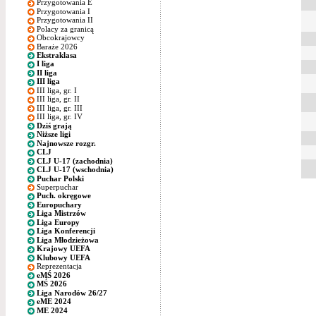
Przygotowania E
Przygotowania I
Przygotowania II
Polacy za granicą
Obcokrajowcy
Baraże 2026
Ekstraklasa
I liga
II liga
III liga
III liga, gr. I
III liga, gr. II
III liga, gr. III
III liga, gr. IV
Dziś grają
Niższe ligi
Najnowsze rozgr.
CLJ
CLJ U-17 (zachodnia)
CLJ U-17 (wschodnia)
Puchar Polski
Superpuchar
Puch. okręgowe
Europuchary
Liga Mistrzów
Liga Europy
Liga Konferencji
Liga Młodzieżowa
Krajowy UEFA
Klubowy UEFA
Reprezentacja
eMŚ 2026
MŚ 2026
Liga Narodów 26/27
eME 2024
ME 2024