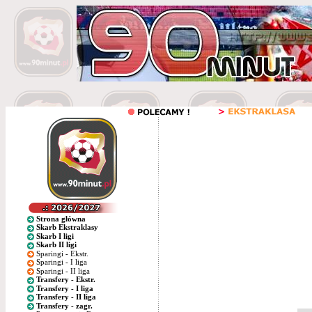
Strona główna
Skarb Ekstraklasy
Skarb I ligi
Skarb II ligi
Sparingi - Ekstr.
Sparingi - I liga
Sparingi - II liga
Transfery - Ekstr.
Transfery - I liga
Transfery - II liga
Transfery - zagr.