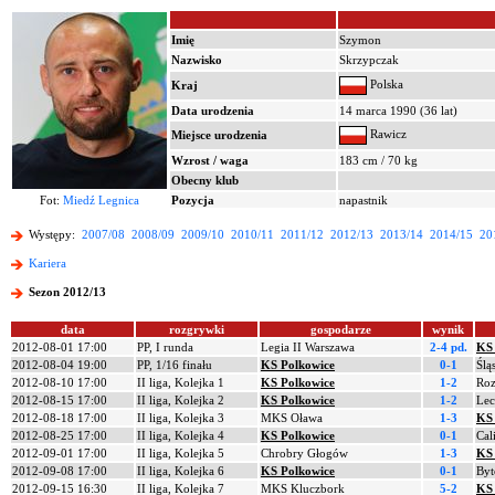
Imię
Szymon
Nazwisko
Skrzypczak
Polska
Kraj
Data urodzenia
14 marca 1990 (36 lat)
Rawicz
Miejsce urodzenia
Wzrost / waga
183 cm / 70 kg
Obecny klub
Fot:
Miedź Legnica
Pozycja
napastnik
Występy:
2007/08
2008/09
2009/10
2010/11
2011/12
2012/13
2013/14
2014/15
20
Kariera
Sezon 2012/13
data
rozgrywki
gospodarze
wynik
2012-08-01 17:00
PP, I runda
Legia II Warszawa
2-4 pd.
KS 
2012-08-04 19:00
PP, 1/16 finału
KS Polkowice
0-1
Ślą
2012-08-10 17:00
II liga, Kolejka 1
KS Polkowice
1-2
Roz
2012-08-15 17:00
II liga, Kolejka 2
KS Polkowice
1-2
Lec
2012-08-18 17:00
II liga, Kolejka 3
MKS Oława
1-3
KS 
2012-08-25 17:00
II liga, Kolejka 4
KS Polkowice
0-1
Cal
2012-09-01 17:00
II liga, Kolejka 5
Chrobry Głogów
1-3
KS 
2012-09-08 17:00
II liga, Kolejka 6
KS Polkowice
0-1
Byt
2012-09-15 16:30
II liga, Kolejka 7
MKS Kluczbork
5-2
KS 