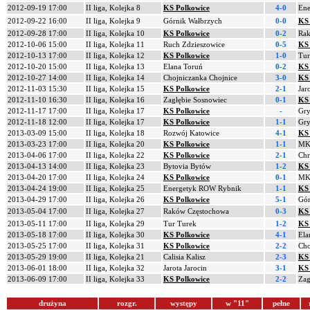
2012-09-19 17:00
II liga, Kolejka 8
KS Polkowice
4-0
Ene
2012-09-22 16:00
II liga, Kolejka 9
Górnik Wałbrzych
0-0
KS 
2012-09-28 17:00
II liga, Kolejka 10
KS Polkowice
0-2
Rak
2012-10-06 15:00
II liga, Kolejka 11
Ruch Zdzieszowice
0-5
KS 
2012-10-13 17:00
II liga, Kolejka 12
KS Polkowice
1-0
Tur
2012-10-20 15:00
II liga, Kolejka 13
Elana Toruń
0-2
KS 
2012-10-27 14:00
II liga, Kolejka 14
Chojniczanka Chojnice
3-0
KS 
2012-11-03 15:30
II liga, Kolejka 15
KS Polkowice
2-1
Jar
2012-11-10 16:30
II liga, Kolejka 16
Zagłębie Sosnowiec
0-1
KS 
2012-11-17 17:00
II liga, Kolejka 17
KS Polkowice
-
Gry
2012-11-18 12:00
II liga, Kolejka 17
KS Polkowice
1-1
Gry
2013-03-09 15:00
II liga, Kolejka 18
Rozwój Katowice
4-1
KS 
2013-03-23 17:00
II liga, Kolejka 20
KS Polkowice
1-1
MK
2013-04-06 17:00
II liga, Kolejka 22
KS Polkowice
2-1
Chr
2013-04-13 14:00
II liga, Kolejka 23
Bytovia Bytów
1-2
KS 
2013-04-20 17:00
II liga, Kolejka 24
KS Polkowice
0-1
MK
2013-04-24 19:00
II liga, Kolejka 25
Energetyk ROW Rybnik
1-1
KS 
2013-04-29 17:00
II liga, Kolejka 26
KS Polkowice
5-1
Gór
2013-05-04 17:00
II liga, Kolejka 27
Raków Częstochowa
0-3
KS 
2013-05-11 17:00
II liga, Kolejka 29
Tur Turek
1-2
KS 
2013-05-18 17:00
II liga, Kolejka 30
KS Polkowice
4-1
Ela
2013-05-25 17:00
II liga, Kolejka 31
KS Polkowice
2-2
Cho
2013-05-29 19:00
II liga, Kolejka 21
Calisia Kalisz
2-3
KS 
2013-06-01 18:00
II liga, Kolejka 32
Jarota Jarocin
3-1
KS 
2013-06-09 17:00
II liga, Kolejka 33
KS Polkowice
2-2
Zag
drużyna
rozgr.
występy
w "11"
pełne