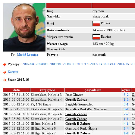
Imię
Szymon
Nazwisko
Skrzypczak
Polska
Kraj
Data urodzenia
14 marca 1990 (36 lat)
Rawicz
Miejsce urodzenia
Wzrost / waga
183 cm / 70 kg
Obecny klub
Fot:
Miedź Legnica
Pozycja
napastnik
Występy:
2007/08
2008/09
2009/10
2010/11
2011/12
2012/13
2013/14
2014/15
20
Kariera
Sezon 2015/16
data
rozgrywki
gospodarze
wynik
2015-07-31 18:00
Ekstraklasa, Kolejka 3
Piast Gliwice
3-2
G
2015-08-08 15:30
Ekstraklasa, Kolejka 4
Górnik Zabrze
1-3
Ja
2015-08-12 19:00
PP, 1/16 finału
Zagłębie Sosnowiec
3-1
G
2015-08-15 15:30
Ekstraklasa, Kolejka 5
Termalica Bruk-Bet Nieciecza
3-0
G
2015-08-24 18:00
Ekstraklasa, Kolejka 6
Górnik Zabrze
2-2
Za
2015-08-30 15:30
Ekstraklasa, Kolejka 7
Górnik Zabrze
1-1
Cr
2015-09-05 11:00
III liga, Kolejka 5
Górnik II Zabrze
4-1
Ru
2015-09-12 11:00
III liga, Kolejka 6
Grunwald Ruda Śląska
0-4
Gó
2015-09-19 11:00
III liga, Kolejka 7
Górnik II Zabrze
0-0
Pn