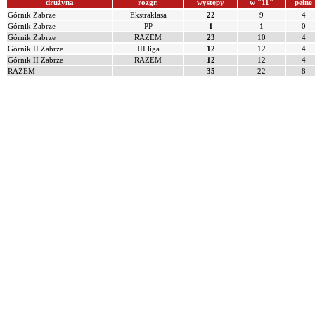
drużyna
rozgr.
występy
w "11"
pełne
Górnik Zabrze
Ekstraklasa
22
9
4
Górnik Zabrze
PP
1
1
0
Górnik Zabrze
RAZEM
23
10
4
Górnik II Zabrze
III liga
12
12
4
Górnik II Zabrze
RAZEM
12
12
4
RAZEM
35
22
8