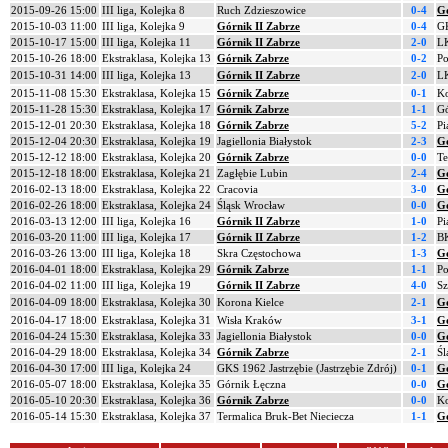
2015-09-26 15:00
III liga, Kolejka 8
Ruch Zdzieszowice
0-4
Gó
2015-10-03 11:00
III liga, Kolejka 9
Górnik II Zabrze
0-4
GK
2015-10-17 15:00
III liga, Kolejka 11
Górnik II Zabrze
2-0
LK
2015-10-26 18:00
Ekstraklasa, Kolejka 13
Górnik Zabrze
0-2
Po
2015-10-31 14:00
III liga, Kolejka 13
Górnik II Zabrze
2-0
L
2015-11-08 15:30
Ekstraklasa, Kolejka 15
Górnik Zabrze
0-1
Ko
2015-11-28 15:30
Ekstraklasa, Kolejka 17
Górnik Zabrze
1-1
Gó
2015-12-01 20:30
Ekstraklasa, Kolejka 18
Górnik Zabrze
5-2
Pi
2015-12-04 20:30
Ekstraklasa, Kolejka 19
Jagiellonia Białystok
2-3
G
2015-12-12 18:00
Ekstraklasa, Kolejka 20
Górnik Zabrze
0-0
Te
2015-12-18 18:00
Ekstraklasa, Kolejka 21
Zagłębie Lubin
2-4
G
2016-02-13 18:00
Ekstraklasa, Kolejka 22
Cracovia
3-0
G
2016-02-26 18:00
Ekstraklasa, Kolejka 24
Śląsk Wrocław
0-0
G
2016-03-13 12:00
III liga, Kolejka 16
Górnik II Zabrze
1-0
Pi
2016-03-20 11:00
III liga, Kolejka 17
Górnik II Zabrze
1-2
BK
2016-03-26 13:00
III liga, Kolejka 18
Skra Częstochowa
1-3
Gó
2016-04-01 18:00
Ekstraklasa, Kolejka 29
Górnik Zabrze
1-1
Po
2016-04-02 11:00
III liga, Kolejka 19
Górnik II Zabrze
4-0
Sz
2016-04-09 18:00
Ekstraklasa, Kolejka 30
Korona Kielce
2-1
G
2016-04-17 18:00
Ekstraklasa, Kolejka 31
Wisła Kraków
3-1
G
2016-04-24 15:30
Ekstraklasa, Kolejka 33
Jagiellonia Białystok
0-0
G
2016-04-29 18:00
Ekstraklasa, Kolejka 34
Górnik Zabrze
2-1
Śl
2016-04-30 17:00
III liga, Kolejka 24
GKS 1962 Jastrzębie (Jastrzębie Zdrój)
0-1
Gó
2016-05-07 18:00
Ekstraklasa, Kolejka 35
Górnik Łęczna
0-0
G
2016-05-10 20:30
Ekstraklasa, Kolejka 36
Górnik Zabrze
0-0
Ko
2016-05-14 15:30
Ekstraklasa, Kolejka 37
Termalica Bruk-Bet Nieciecza
1-1
G