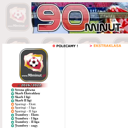
Strona główna
Skarb Ekstraklasy
Skarb I ligi
Skarb II ligi
Sparingi - Ekstr.
Sparingi - I liga
Sparingi - II liga
Transfery - Ekstr.
Transfery - I liga
Transfery - II liga
Transfery - zagr.