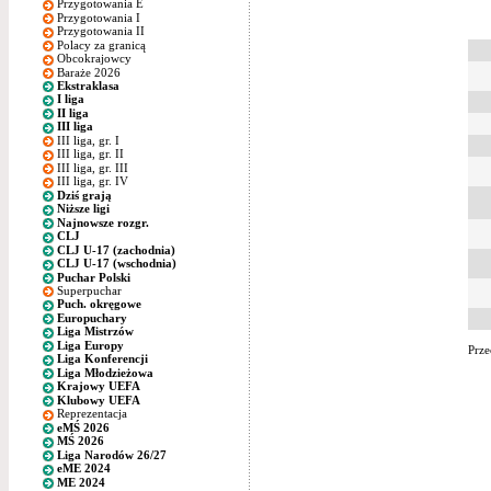
Przygotowania E
Przygotowania I
Przygotowania II
Polacy za granicą
Obcokrajowcy
Baraże 2026
Ekstraklasa
I liga
II liga
III liga
III liga, gr. I
III liga, gr. II
III liga, gr. III
III liga, gr. IV
Dziś grają
Niższe ligi
Najnowsze rozgr.
CLJ
CLJ U-17 (zachodnia)
CLJ U-17 (wschodnia)
Puchar Polski
Superpuchar
Puch. okręgowe
Europuchary
Liga Mistrzów
Liga Europy
Prze
Liga Konferencji
Liga Młodzieżowa
Krajowy UEFA
Klubowy UEFA
Reprezentacja
eMŚ 2026
MŚ 2026
Liga Narodów 26/27
eME 2024
ME 2024