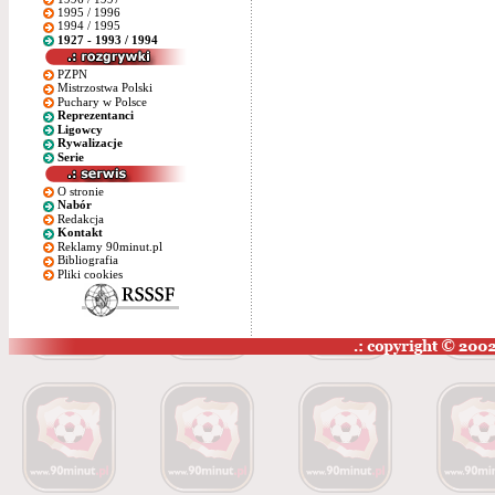
1995 / 1996
1994 / 1995
1927 - 1993 / 1994
PZPN
Mistrzostwa Polski
Puchary w Polsce
Reprezentanci
Ligowcy
Rywalizacje
Serie
O stronie
Nabór
Redakcja
Kontakt
Reklamy 90minut.pl
Bibliografia
Pliki cookies