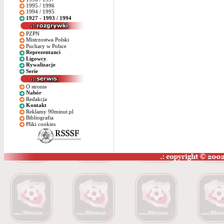
1995 / 1996
1994 / 1995
1927 - 1993 / 1994
PZPN
Mistrzostwa Polski
Puchary w Polsce
Reprezentanci
Ligowcy
Rywalizacje
Serie
O stronie
Nabór
Redakcja
Kontakt
Reklamy 90minut.pl
Bibliografia
Pliki cookies