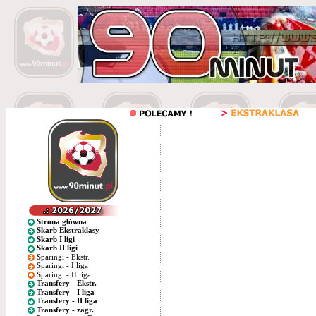
Strona główna
Skarb Ekstraklasy
Skarb I ligi
Skarb II ligi
Sparingi - Ekstr.
Sparingi - I liga
Sparingi - II liga
Transfery - Ekstr.
Transfery - I liga
Transfery - II liga
Transfery - zagr.