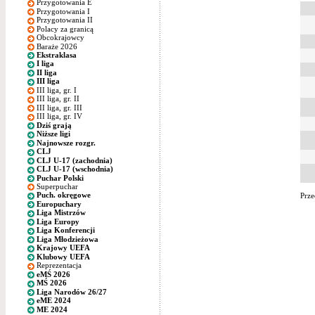
Przygotowania E
Przygotowania I
Przygotowania II
Polacy za granicą
Obcokrajowcy
Baraże 2026
Ekstraklasa
I liga
II liga
III liga
III liga, gr. I
III liga, gr. II
III liga, gr. III
III liga, gr. IV
Dziś grają
Niższe ligi
Najnowsze rozgr.
CLJ
CLJ U-17 (zachodnia)
CLJ U-17 (wschodnia)
Puchar Polski
Superpuchar
Puch. okręgowe
Prze
Europuchary
Liga Mistrzów
Liga Europy
Liga Konferencji
Liga Młodzieżowa
Krajowy UEFA
Klubowy UEFA
Reprezentacja
eMŚ 2026
MŚ 2026
Liga Narodów 26/27
eME 2024
ME 2024