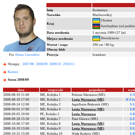
Imię
Kostiantyn
Nazwisko
Machnowśkyj
Ukraina
Kraj
Azerbejdżan
(od paździ
Data urodzenia
1 stycznia 1989 (37 lat)
Horodyszcze
Miejsce urodzenia
Wzrost / waga
190 cm / 80 kg
Obecny klub
Fot:
Desna Czernihów
Pozycja
bramkarz
Występy:
2007/08
2008/09
2009/10
2010/11
Kariera
Sezon 2008/09
data
rozgrywki
gospodarze
wyni
2008-08-10 11:00
ME, Kolejka 1
Polonia Warszawa (ME)
1-3
2008-08-18 17:00
ME, Kolejka 2
Legia Warszawa (ME)
0-3 (
2008-08-24 12:00
ME, Kolejka 3
Jagiellonia Białystok (ME)
3-1
2008-09-01 17:00
ME, Kolejka 4
Legia Warszawa (ME)
1-0
2008-09-05 19:00
PE, Kolejka 2
Legia Warszawa
3-0
2008-09-28 15:30
ME, Kolejka 7
Piast Gliwice (ME)
2-2
2008-10-06 17:00
ME, Kolejka 8
Legia Warszawa (ME)
2-0
2008-10-19 13:00
ME, Kolejka 9
Legia Warszawa (ME)
3-1
2008-10-25 15:00
ME, Kolejka 10
Wisła Kraków (ME)
1-0