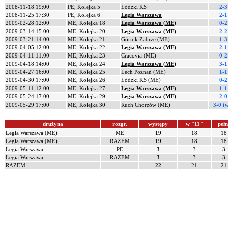
2008-11-18 19:00
PE, Kolejka 5
Łódzki KS
2-3
2008-11-25 17:30
PE, Kolejka 6
Legia Warszawa
2-1
2009-02-28 12:00
ME, Kolejka 18
Legia Warszawa (ME)
0-2
2009-03-14 15:00
ME, Kolejka 20
Legia Warszawa (ME)
2-2
2009-03-21 14:00
ME, Kolejka 21
Górnik Zabrze (ME)
1-3
2009-04-05 12:00
ME, Kolejka 22
Legia Warszawa (ME)
2-1
2009-04-11 11:00
ME, Kolejka 23
Cracovia (ME)
0-2
2009-04-18 14:00
ME, Kolejka 24
Legia Warszawa (ME)
3-1
2009-04-27 16:00
ME, Kolejka 25
Lech Poznań (ME)
1-1
2009-04-30 17:00
ME, Kolejka 26
Łódzki KS (ME)
0-2
2009-05-11 12:00
ME, Kolejka 27
Legia Warszawa (ME)
1-1
2009-05-24 17:00
ME, Kolejka 29
Legia Warszawa (ME)
2-0
2009-05-29 17:00
ME, Kolejka 30
Ruch Chorzów (ME)
3-0 (
drużyna
rozgr.
występy
w "11"
pełn
Legia Warszawa (ME)
ME
19
18
18
Legia Warszawa (ME)
RAZEM
19
18
18
Legia Warszawa
PE
3
3
3
Legia Warszawa
RAZEM
3
3
3
RAZEM
22
21
21