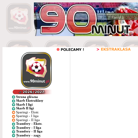
Strona główna
Skarb Ekstraklasy
Skarb I ligi
Skarb II ligi
Sparingi - Ekstr.
Sparingi - I liga
Sparingi - II liga
Transfery - Ekstr.
Transfery - I liga
Transfery - II liga
Transfery - zagr.