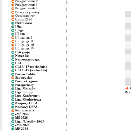
Przygotowania E
Przygotowania I
Przygotowania II
Polacy za granicą
Obcokrajowcy
Baraże 2026
Ekstraklasa
I liga
II liga
III liga
III liga, gr. I
III liga, gr. II
III liga, gr. III
III liga, gr. IV
Dziś grają
Niższe ligi
Najnowsze rozgr.
CLJ
CLJ U-17 (zachodnia)
CLJ U-17 (wschodnia)
Puchar Polski
Superpuchar
Puch. okręgowe
Europuchary
n
Liga Mistrzów
Liga Europy
Rajc
Liga Konferencji
Liga Młodzieżowa
Krajowy UEFA
Klubowy UEFA
Reprezentacja
eMŚ 2026
MŚ 2026
Liga Narodów 26/27
eME 2024
ME 2024