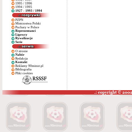
1995 / 1996
1994 / 1995
1927 - 1993 / 1994
PZPN
Mistrzostwa Polski
Puchary w Polsce
Reprezentanci
Ligowcy
Rywalizacje
Serie
O stronie
Nabór
Redakcja
Kontakt
Reklamy 90minut.pl
Bibliografia
Pliki cookies