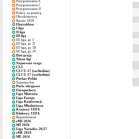
Przygotowania E
Przygotowania I
Przygotowania II
Polacy za granicą
Obcokrajowcy
Baraże 2026
Ekstraklasa
I liga
II liga
III liga
III liga, gr. I
III liga, gr. II
III liga, gr. III
III liga, gr. IV
Dziś grają
Niższe ligi
Najnowsze rozgr.
CLJ
CLJ U-17 (zachodnia)
CLJ U-17 (wschodnia)
Puchar Polski
Superpuchar
Puch. okręgowe
Europuchary
Liga Mistrzów
Liga Europy
Liga Konferencji
Liga Młodzieżowa
Krajowy UEFA
Klubowy UEFA
Reprezentacja
eMŚ 2026
MŚ 2026
Liga Narodów 26/27
eME 2024
ME 2024