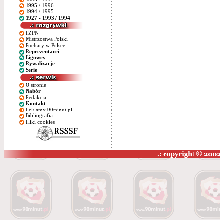
1995 / 1996
1994 / 1995
1927 - 1993 / 1994
PZPN
Mistrzostwa Polski
Puchary w Polsce
Reprezentanci
Ligowcy
Rywalizacje
Serie
O stronie
Nabór
Redakcja
Kontakt
Reklamy 90minut.pl
Bibliografia
Pliki cookies