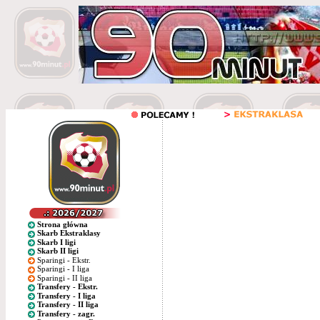
Strona główna
Skarb Ekstraklasy
Skarb I ligi
Skarb II ligi
Sparingi - Ekstr.
Sparingi - I liga
Sparingi - II liga
Transfery - Ekstr.
Transfery - I liga
Transfery - II liga
Transfery - zagr.