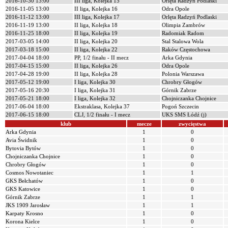
2016-10-30 13:00
III liga, Kolejka 15
Orlęta Radzyń Podlaski
2016-11-05 13:00
II liga, Kolejka 16
Odra Opole
2016-11-12 13:00
III liga, Kolejka 17
Orlęta Radzyń Podlaski
2016-11-19 13:00
II liga, Kolejka 18
Olimpia Zambrów
2016-11-25 18:00
II liga, Kolejka 19
Radomiak Radom
2017-03-05 14:00
II liga, Kolejka 20
Stal Stalowa Wola
2017-03-18 15:00
II liga, Kolejka 22
Raków Częstochowa
2017-04-04 18:00
PP, 1/2 finału - II mecz
Arka Gdynia
2017-04-15 15:00
II liga, Kolejka 26
Odra Opole
2017-04-28 19:00
II liga, Kolejka 28
Polonia Warszawa
2017-05-12 19:00
I liga, Kolejka 30
Chrobry Głogów
2017-05-16 20:30
I liga, Kolejka 31
Górnik Zabrze
2017-05-21 18:00
I liga, Kolejka 32
Chojniczanka Chojnice
2017-06-04 18:00
Ekstraklasa, Kolejka 37
Pogoń Szczecin
2017-06-15 18:00
CLJ, 1/2 finału - I mecz
UKS SMS Łódź (j)
klub
mecze
zwycięstwa
Arka Gdynia
1
0
Avia Świdnik
1
0
Bytovia Bytów
1
0
Chojniczanka Chojnice
1
0
Chrobry Głogów
1
0
Cosmos Nowotaniec
1
1
GKS Bełchatów
1
0
GKS Katowice
1
0
Górnik Zabrze
1
1
JKS 1909 Jarosław
1
1
Karpaty Krosno
1
0
Korona Kielce
1
0