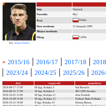
Imię
Wojciech
Nazwisko
Myć
Polska
Kraj
Data urodzenia
11 listopada 1989
Miejsce urodzenia
Lublin
Okręg
Fot:
Stomil Online
|
|
|
2015/16
2016/17
2017/18
2018
|
|
|
|
2023/24
2024/25
2025/26
2026
data
rozgrywki
gospodarze
2016-08-17 17:00
III liga, Kolejka 3
Stal Rzeszów
2016-08-31 17:00
III liga, Kolejka 6
JKS 1909 Jarosław
2016-10-01 15:00
III liga, Kolejka 11
Avia Świdnik
2016-10-08 15:00
III liga, Kolejka 12
Podlasie Biała Podlaska
2016-10-21 19:00
II liga, Kolejka 14
Polonia Bytom