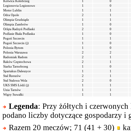
Kotwica Kołobrzeg
1
0
Legionovia Legionowo
1
0
Motor Lublin
1
1
Odra Opole
2
1
Olimpia Grudziądz
1
1
Olimpia Zambrów
1
0
Orlęta Radzyń Podlaski
2
0
Podlasie Biała Podlaska
1
0
Pogoń Szczecin
1
1
Pogoń Szczecin (j)
1
0
Polonia Bytom
1
0
Polonia Warszawa
2
2
Radomiak Radom
2
1
Raków Częstochowa
2
1
Siarka Tarnobrzeg
1
0
Spartakus Daleszyce
1
1
Stal Rzeszów
2
1
Stal Stalowa Wola
2
0
UKS SMS Łódź (j)
1
1
Unia Tarnów
1
1
Wigry Suwałki
1
1
Legenda
: Przy żółtych i czerwonych
podano liczby dotyczące gospodarzy i g
Razem 20 meczów; 71 (41 + 30)
kar