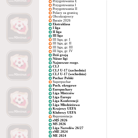
Przygotowania E
Przygotowania I
Przygotowania II
Polacy za granicą
Obcokrajowcy
Baraże 2026
Ekstraklasa
I liga
II liga
III liga
III liga, gr. I
III liga, gr. II
III liga, gr. III
III liga, gr. IV
Dziś grają
Niższe ligi
Najnowsze rozgr.
CLJ
CLJ U-17 (zachodnia)
CLJ U-17 (wschodnia)
Puchar Polski
Superpuchar
Puch. okręgowe
Europuchary
Liga Mistrzów
Liga Europy
Liga Konferencji
Liga Młodzieżowa
Krajowy UEFA
Klubowy UEFA
Reprezentacja
eMŚ 2026
MŚ 2026
Liga Narodów 26/27
eME 2024
ME 2024