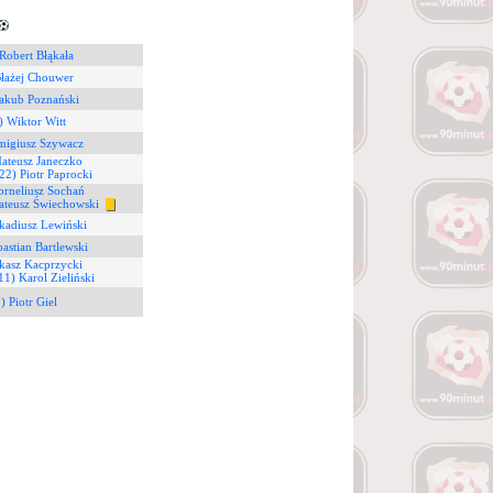
Robert Błąkała
Błażej Chouwer
Jakub Poznański
) Wiktor Witt
migiusz Szywacz
ateusz Janeczko
22) Piotr Paprocki
orneliusz Sochań
ateusz Świechowski
kadiusz Lewiński
bastian Bartlewski
kasz Kacprzycki
11) Karol Zieliński
) Piotr Giel