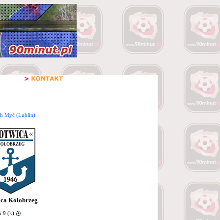
h Myć (Lublin)
ca Kołobrzeg
 9 (k)