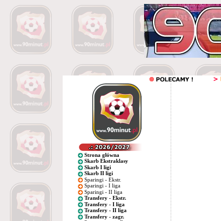
Strona główna
Skarb Ekstraklasy
Skarb I ligi
Skarb II ligi
Sparingi - Ekstr.
Sparingi - I liga
Sparingi - II liga
Transfery - Ekstr.
Transfery - I liga
Transfery - II liga
Transfery - zagr.