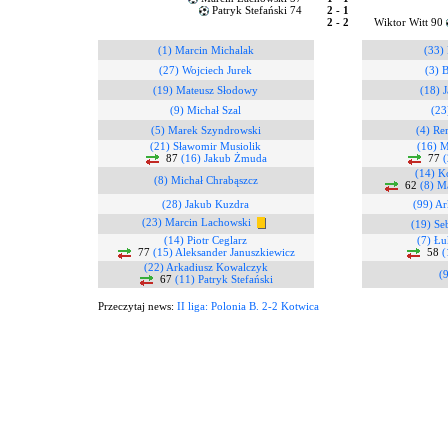
Patryk Stefański 74
2 - 1
2 - 2
Wiktor Witt 90
(1) Marcin Michalak
(33) 
(27) Wojciech Jurek
(3) 
(19) Mateusz Słodowy
(18) 
(9) Michał Szal
(23
(5) Marek Szyndrowski
(4) Re
(21) Sławomir Musiolik
(16) M
87
(16) Jakub Żmuda
77
(
(14) K
(8) Michał Chrabąszcz
62
(8) M
(28) Jakub Kuzdra
(99) Ar
(23) Marcin Lachowski
(19) Se
(14) Piotr Ceglarz
(7) Łu
77
(15) Aleksander Januszkiewicz
58
(
(22) Arkadiusz Kowalczyk
(9
67
(11) Patryk Stefański
Przeczytaj news:
II liga: Polonia B. 2-2 Kotwica