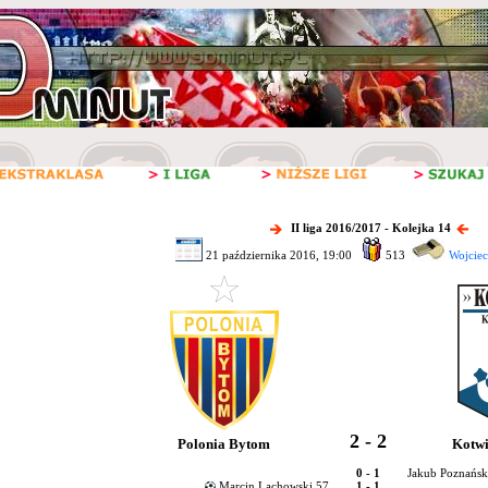
II liga 2016/2017 - Kolejka 14
21 października 2016, 19:00
513
Wojciec
2 - 2
Polonia Bytom
Kotwi
0 - 1
Jakub Poznański
Marcin Lachowski 57
1 - 1