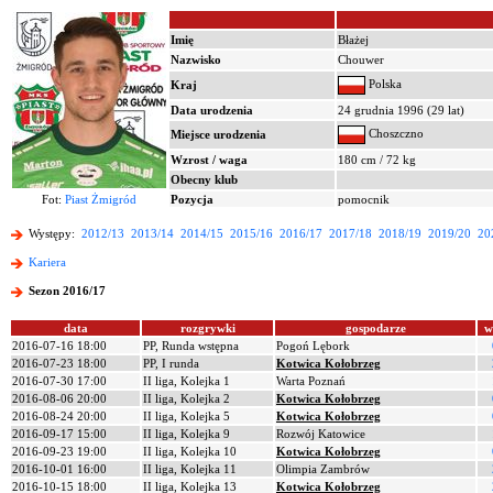
Imię
Błażej
Nazwisko
Chouwer
Polska
Kraj
Data urodzenia
24 grudnia 1996 (29 lat)
Choszczno
Miejsce urodzenia
Wzrost / waga
180 cm / 72 kg
Obecny klub
Fot:
Piast Żmigród
Pozycja
pomocnik
Występy:
2012/13
2013/14
2014/15
2015/16
2016/17
2017/18
2018/19
2019/20
20
Kariera
Sezon 2016/17
data
rozgrywki
gospodarze
w
2016-07-16 18:00
PP, Runda wstępna
Pogoń Lębork
2016-07-23 18:00
PP, I runda
Kotwica Kołobrzeg
2016-07-30 17:00
II liga, Kolejka 1
Warta Poznań
2016-08-06 20:00
II liga, Kolejka 2
Kotwica Kołobrzeg
2016-08-24 20:00
II liga, Kolejka 5
Kotwica Kołobrzeg
2016-09-17 15:00
II liga, Kolejka 9
Rozwój Katowice
2016-09-23 19:00
II liga, Kolejka 10
Kotwica Kołobrzeg
2016-10-01 16:00
II liga, Kolejka 11
Olimpia Zambrów
2016-10-15 18:00
II liga, Kolejka 13
Kotwica Kołobrzeg