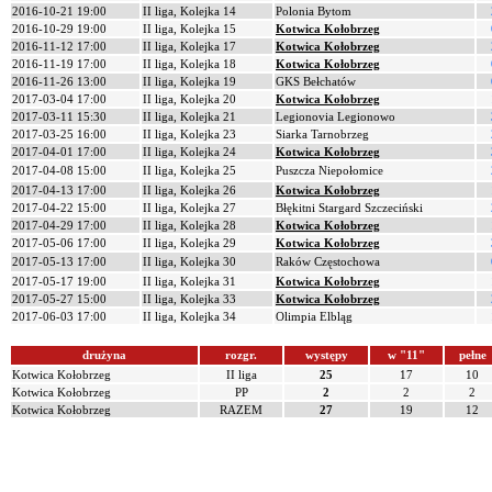
2016-10-21 19:00
II liga, Kolejka 14
Polonia Bytom
2016-10-29 19:00
II liga, Kolejka 15
Kotwica Kołobrzeg
2016-11-12 17:00
II liga, Kolejka 17
Kotwica Kołobrzeg
2016-11-19 17:00
II liga, Kolejka 18
Kotwica Kołobrzeg
2016-11-26 13:00
II liga, Kolejka 19
GKS Bełchatów
2017-03-04 17:00
II liga, Kolejka 20
Kotwica Kołobrzeg
2017-03-11 15:30
II liga, Kolejka 21
Legionovia Legionowo
2017-03-25 16:00
II liga, Kolejka 23
Siarka Tarnobrzeg
2017-04-01 17:00
II liga, Kolejka 24
Kotwica Kołobrzeg
2017-04-08 15:00
II liga, Kolejka 25
Puszcza Niepołomice
2017-04-13 17:00
II liga, Kolejka 26
Kotwica Kołobrzeg
2017-04-22 15:00
II liga, Kolejka 27
Błękitni Stargard Szczeciński
2017-04-29 17:00
II liga, Kolejka 28
Kotwica Kołobrzeg
2017-05-06 17:00
II liga, Kolejka 29
Kotwica Kołobrzeg
2017-05-13 17:00
II liga, Kolejka 30
Raków Częstochowa
2017-05-17 19:00
II liga, Kolejka 31
Kotwica Kołobrzeg
2017-05-27 15:00
II liga, Kolejka 33
Kotwica Kołobrzeg
2017-06-03 17:00
II liga, Kolejka 34
Olimpia Elbląg
drużyna
rozgr.
występy
w "11"
pełne
Kotwica Kołobrzeg
II liga
25
17
10
Kotwica Kołobrzeg
PP
2
2
2
Kotwica Kołobrzeg
RAZEM
27
19
12