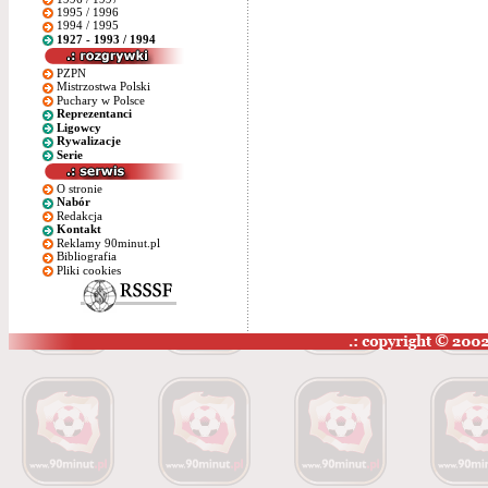
1995 / 1996
1994 / 1995
1927 - 1993 / 1994
PZPN
Mistrzostwa Polski
Puchary w Polsce
Reprezentanci
Ligowcy
Rywalizacje
Serie
O stronie
Nabór
Redakcja
Kontakt
Reklamy 90minut.pl
Bibliografia
Pliki cookies