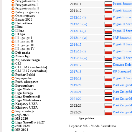
Przygotowania E
Pogoń Szczeci
2010/11
Przygotowania I
Przygotowania II
Pogoń Szczeci
2011/12
Polacy za granicą
Obcokrajowcy
Pogoń Szczeci
2012/13 (j)
Baraże 2026
Ekstraklasa
Pogoń II Szcz
2012/13 (w)
I liga
II liga
Pogoń II Szcz
2013/14 (j)
III liga
SAP Szczecin 
III liga, gr. I
2013/14 (w)
III liga, gr. II
Pogoń II Szcz
2014/15
III liga, gr. III
III liga, gr. IV
Pogoń Szczec
2015/16 (j)
Dziś grają
Niższe ligi
Pogoń II Szcz
2015/16 (w)
Najnowsze rozgr.
CLJ
Kotwica Koło
2016/17
CLJ U-17 (zachodnia)
CLJ U-17 (wschodnia)
KP Starogard
2017/18
Puchar Polski
Superpuchar
Pogoń II Szcz
2018/19
Puch. okręgowe
Piast Żmigród
2019/20
Europuchary
Liga Mistrzów
Piast Żmigród
2020/21
Liga Europy
Liga Konferencji
Piast Żmigród
2021/22
Liga Młodzieżowa
Krajowy UEFA
Piast Żmigród
2022/23
Klubowy UEFA
Reprezentacja
Piast Żmigród
2023/24
eMŚ 2026
liga polska
MŚ 2026
Liga Narodów 26/27
Legenda: ME - Młoda Ekstraklasa
eME 2024
ME 2024