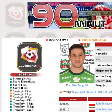
Imię
Nazwisko
Kraj
Data urodzen
Miejsce urod
Wzrost / wag
Strona główna
Obecny klub
Skarb Ekstraklasy
Skarb I ligi
Fot:
Piast Żmigród
Pozycja
Skarb II ligi
Sparingi - Ekstr.
Występy:
2012/13
2013/14
2014/15
20
Sparingi - I liga
Sparingi - II liga
sezon
Transfery - Ekstr.
Transfery - I liga
Kłos Pełczyce
2008/09
Transfery - II liga
Kłos Pełczyce
2009/10
Transfery - zagr.