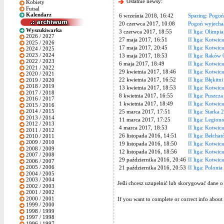
Ostatnie newsy:
Kobiety
Futsal
Kalendarz
6 września 2018, 16:42
Sparing: Pogoń
20 czerwca 2017, 10:08
Pogoń wyjecha
Wyszukiwarka
3 czerwca 2017, 18:55
II liga: Olimpi
2026 / 2027
27 maja 2017, 16:51
II liga: Kotwic
2025 / 2026
17 maja 2017, 20:45
II liga: Kotwic
2024 / 2025
2023 / 2024
13 maja 2017, 18:53
II liga: Raków
2022 / 2023
6 maja 2017, 18:49
II liga: Kotwica
2021 / 2022
29 kwietnia 2017, 18:46
II liga: Kotwic
2020 / 2021
22 kwietnia 2017, 16:52
II liga: Błękitn
2019 / 2020
2018 / 2019
13 kwietnia 2017, 18:53
II liga: Kotwic
2017 / 2018
8 kwietnia 2017, 16:55
II liga: Puszcz
2016 / 2017
1 kwietnia 2017, 18:49
II liga: Kotwi
2015 / 2016
2014 / 2015
25 marca 2017, 17:51
II liga: Siarka
2013 / 2014
11 marca 2017, 17:25
II liga: Legion
2012 / 2013
4 marca 2017, 18:53
II liga: Kotwic
2011 / 2012
26 listopada 2016, 14:51
II liga: Bełcha
2010 / 2011
2009 / 2010
19 listopada 2016, 18:50
II liga: Kotwic
2008 / 2009
12 listopada 2016, 18:56
II liga: Kotwic
2007 / 2008
29 października 2016, 20:46
II liga: Kotwic
2006 / 2007
2005 / 2006
21 października 2016, 20:53
II liga: Poloni
2004 / 2005
2003 / 2004
Jeśli chcesz uzupełnić lub skorygować dane o
2002 / 2003
2001 / 2002
2000 / 2001
If you want to complete or correct info about 
1999 / 2000
1998 / 1999
1997 / 1998
1996 / 1997