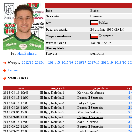
Imię
Błażej
Nazwisko
Chouwer
Polska
Kraj
Data urodzenia
24 grudnia 1996 (29 lat)
Choszczno
Miejsce urodzenia
Wzrost / waga
180 cm / 72 kg
Obecny klub
Fot:
Piast Żmigród
Pozycja
pomocnik
Występy:
2012/13
2013/14
2014/15
2015/16
2016/17
2017/18
2018/19
2019/20
20
Kariera
Sezon 2018/19
data
rozgrywki
gospodarze
wyn
2018-08-10 19:46
III liga, Kolejka 1
Kotwica Kołobrzeg
1-
2018-08-15 11:00
III liga, Kolejka 2
Pogoń II Szczecin
0-
2018-08-19 17:00
III liga, Kolejka 3
Bałtyk Gdynia
1-
2018-08-26 11:00
III liga, Kolejka 4
Pogoń II Szczecin
2-
2018-09-01 17:00
III liga, Kolejka 5
Mieszko Gniezno
7-
2018-09-08 11:00
III liga, Kolejka 6
Pogoń II Szczecin
1-
2018-09-15 17:00
III liga, Kolejka 7
Sokół Kleczew
3-
2018-09-22 11:00
III liga, Kolejka 8
Pogoń II Szczecin
1-
2018-09-29 12:00
III liga, Kolejka 9
Lech II Poznań
2-