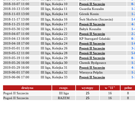
2018-10-07 11:00
III liga, Kolejka 10
Pogoń II Szczecin
0-
2018-10-13 15:00
III liga, Kolejka 11
Gwardia Koszalin
1-
2018-11-03 13:00
III liga, Kolejka 14
Górnik Konin
1-
2018-11-17 13:00
III liga, Kolejka 16
Świt Skolwin (Szczecin)
1-
2018-11-25 11:00
III liga, Kolejka 17
Pogoń II Szczecin
4-
2019-03-30 12:00
III liga, Kolejka 21
Bałtyk Koszalin
1-
2019-04-07 11:00
III liga, Kolejka 22
Pogoń II Szczecin
2-
2019-04-13 16:00
III liga, Kolejka 23
KP Starogard Gdański
0-
2019-04-18 17:00
III liga, Kolejka 24
Pogoń II Szczecin
1-
2019-05-01 11:00
III liga, Kolejka 26
Pogoń II Szczecin
3-
2019-05-12 11:00
III liga, Kolejka 28
Pogoń II Szczecin
5-
2019-05-19 11:00
III liga, Kolejka 29
Pogoń II Szczecin
0-
2019-05-26 16:00
III liga, Kolejka 30
Chemik Bydgoszcz
1-
2019-05-29 16:00
III liga, Kolejka 31
Pogoń II Szczecin
4-
2019-06-01 17:00
III liga, Kolejka 32
Wierzyca Pelplin
1-
2019-06-06 17:00
III liga, Kolejka 33
Pogoń II Szczecin
1-
drużyna
rozgr.
występy
w "11"
pełne
Pogoń II Szczecin
III liga
25
16
8
Pogoń II Szczecin
RAZEM
25
16
8