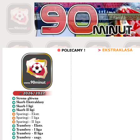
Strona główna
Skarb Ekstraklasy
Skarb I ligi
Skarb II ligi
Sparingi - Ekstr.
Sparingi - I liga
Sparingi - II liga
Transfery - Ekstr.
Transfery - I liga
Transfery - II liga
Transfery - zagr.