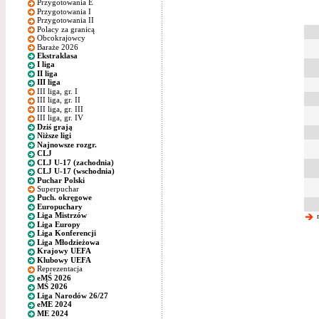
Przygotowania E
Przygotowania I
Przygotowania II
Polacy za granicą
Obcokrajowcy
Baraże 2026
Ekstraklasa
I liga
II liga
III liga
III liga, gr. I
III liga, gr. II
III liga, gr. III
III liga, gr. IV
Dziś grają
Niższe ligi
Najnowsze rozgr.
CLJ
CLJ U-17 (zachodnia)
CLJ U-17 (wschodnia)
Puchar Polski
Superpuchar
Puch. okręgowe
Europuchary
Liga Mistrzów
n
Liga Europy
Liga Konferencji
Liga Młodzieżowa
Krajowy UEFA
Klubowy UEFA
Reprezentacja
eMŚ 2026
MŚ 2026
Liga Narodów 26/27
eME 2024
ME 2024