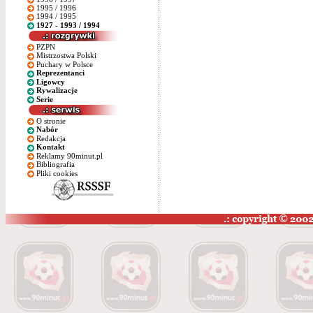
1995 / 1996
1994 / 1995
1927 - 1993 / 1994
PZPN
Mistrzostwa Polski
Puchary w Polsce
Reprezentanci
Ligowcy
Rywalizacje
Serie
O stronie
Nabór
Redakcja
Kontakt
Reklamy 90minut.pl
Bibliografia
Pliki cookies