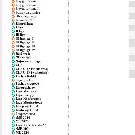
Przygotowania E
Przygotowania I
Przygotowania II
Polacy za granicą
Obcokrajowcy
Baraże 2026
Ekstraklasa
I liga
II liga
III liga
III liga, gr. I
III liga, gr. II
III liga, gr. III
III liga, gr. IV
Dziś grają
Niższe ligi
Najnowsze rozgr.
CLJ
CLJ U-17 (zachodnia)
CLJ U-17 (wschodnia)
Puchar Polski
Superpuchar
Puch. okręgowe
Europuchary
Liga Mistrzów
Liga Europy
Liga Konferencji
Liga Młodzieżowa
Krajowy UEFA
Klubowy UEFA
Reprezentacja
eMŚ 2026
MŚ 2026
Liga Narodów 26/27
eME 2024
ME 2024