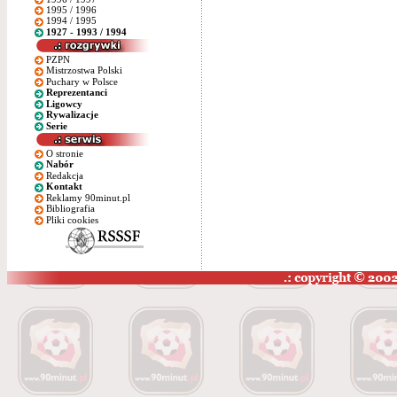
1995 / 1996
1994 / 1995
1927 - 1993 / 1994
PZPN
Mistrzostwa Polski
Puchary w Polsce
Reprezentanci
Ligowcy
Rywalizacje
Serie
O stronie
Nabór
Redakcja
Kontakt
Reklamy 90minut.pl
Bibliografia
Pliki cookies