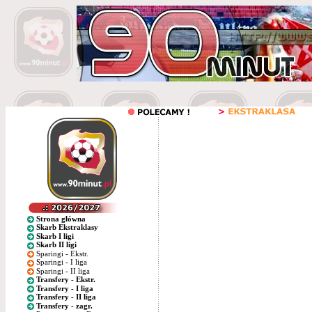
Strona główna
Skarb Ekstraklasy
Skarb I ligi
Skarb II ligi
Sparingi - Ekstr.
Sparingi - I liga
Sparingi - II liga
Transfery - Ekstr.
Transfery - I liga
Transfery - II liga
Transfery - zagr.