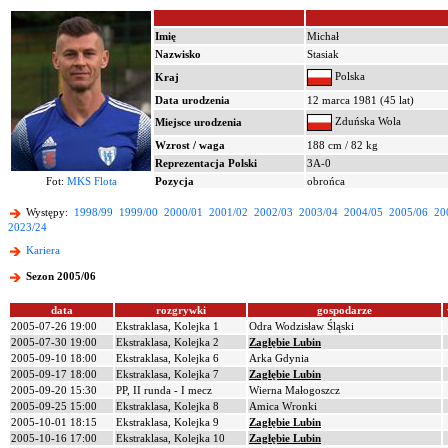
Imię
Michał
Nazwisko
Stasiak
Polska
Kraj
Data urodzenia
12 marca 1981 (45 lat)
Zduńska Wola
Miejsce urodzenia
Wzrost / waga
188 cm / 82 kg
Reprezentacja Polski
3A-0
Fot:
MKS Flota
Pozycja
obrońca
Występy:
1998/99
1999/00
2000/01
2001/02
2002/03
2003/04
2004/05
2005/06
20
2023/24
Kariera
Sezon 2005/06
data
rozgrywki
gospodarze
2005-07-26 19:00
Ekstraklasa, Kolejka 1
Odra Wodzisław Śląski
2005-07-30 19:00
Ekstraklasa, Kolejka 2
Zagłębie Lubin
2005-09-10 18:00
Ekstraklasa, Kolejka 6
Arka Gdynia
2005-09-17 18:00
Ekstraklasa, Kolejka 7
Zagłębie Lubin
2005-09-20 15:30
PP, II runda - I mecz
Wierna Małogoszcz
2005-09-25 15:00
Ekstraklasa, Kolejka 8
Amica Wronki
2005-10-01 18:15
Ekstraklasa, Kolejka 9
Zagłębie Lubin
2005-10-16 17:00
Ekstraklasa, Kolejka 10
Zagłębie Lubin