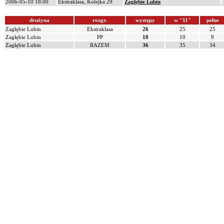
2006-05-10 18:00
Ekstraklasa, Kolejka 29
Zagłębie Lubin
drużyna
rozgr.
występy
w "11"
pełne
Zagłębie Lubin
Ekstraklasa
26
25
25
Zagłębie Lubin
PP
10
10
9
Zagłębie Lubin
RAZEM
36
35
34