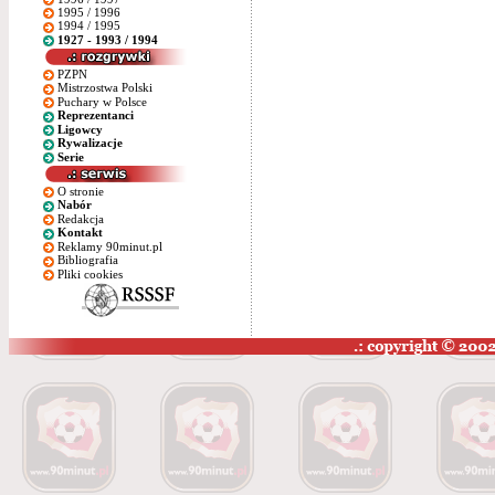
1995 / 1996
1994 / 1995
1927 - 1993 / 1994
PZPN
Mistrzostwa Polski
Puchary w Polsce
Reprezentanci
Ligowcy
Rywalizacje
Serie
O stronie
Nabór
Redakcja
Kontakt
Reklamy 90minut.pl
Bibliografia
Pliki cookies