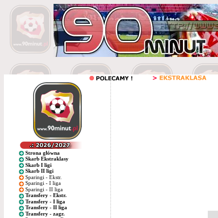
Strona główna
Skarb Ekstraklasy
Skarb I ligi
Skarb II ligi
Sparingi - Ekstr.
Sparingi - I liga
Sparingi - II liga
Transfery - Ekstr.
Transfery - I liga
Transfery - II liga
Transfery - zagr.