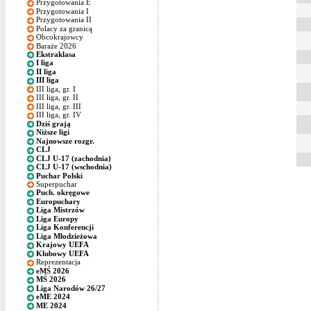
Przygotowania E
Przygotowania I
Przygotowania II
Polacy za granicą
Obcokrajowcy
Baraże 2026
Ekstraklasa
I liga
II liga
III liga
III liga, gr. I
III liga, gr. II
III liga, gr. III
III liga, gr. IV
Dziś grają
Niższe ligi
Najnowsze rozgr.
CLJ
CLJ U-17 (zachodnia)
CLJ U-17 (wschodnia)
Puchar Polski
Superpuchar
Puch. okręgowe
Europuchary
Liga Mistrzów
Liga Europy
Liga Konferencji
Liga Młodzieżowa
Krajowy UEFA
Klubowy UEFA
Reprezentacja
eMŚ 2026
MŚ 2026
Liga Narodów 26/27
eME 2024
ME 2024