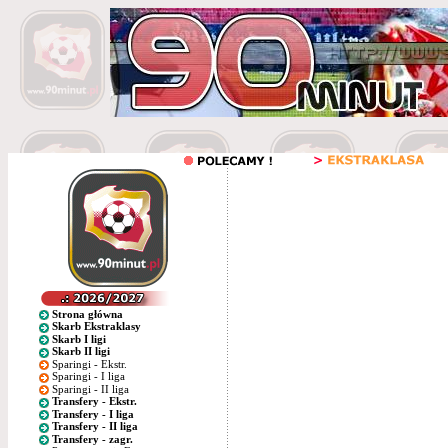
Strona główna
Skarb Ekstraklasy
Skarb I ligi
Skarb II ligi
Sparingi - Ekstr.
Sparingi - I liga
Sparingi - II liga
Transfery - Ekstr.
Transfery - I liga
Transfery - II liga
Transfery - zagr.