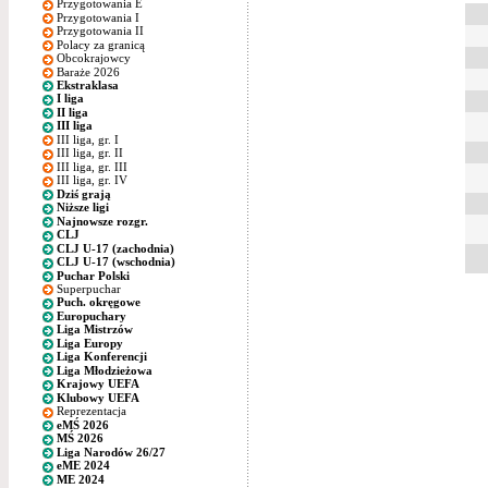
Przygotowania E
Przygotowania I
Przygotowania II
Polacy za granicą
Obcokrajowcy
Baraże 2026
Ekstraklasa
I liga
II liga
III liga
III liga, gr. I
III liga, gr. II
III liga, gr. III
III liga, gr. IV
Dziś grają
Niższe ligi
Najnowsze rozgr.
CLJ
CLJ U-17 (zachodnia)
CLJ U-17 (wschodnia)
Puchar Polski
Superpuchar
Puch. okręgowe
Europuchary
Liga Mistrzów
Liga Europy
Liga Konferencji
Liga Młodzieżowa
Krajowy UEFA
Klubowy UEFA
Reprezentacja
eMŚ 2026
MŚ 2026
Liga Narodów 26/27
eME 2024
ME 2024