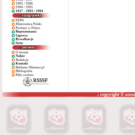
1995 / 1996
1994 / 1995
1927 - 1993 / 1994
PZPN
Mistrzostwa Polski
Puchary w Polsce
Reprezentanci
Ligowcy
Rywalizacje
Serie
O stronie
Nabór
Redakcja
Kontakt
Reklamy 90minut.pl
Bibliografia
Pliki cookies