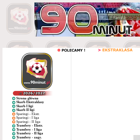
Strona główna
Skarb Ekstraklasy
Skarb I ligi
Skarb II ligi
Sparingi - Ekstr.
Sparingi - I liga
Sparingi - II liga
Transfery - Ekstr.
Transfery - I liga
Transfery - II liga
Transfery - zagr.