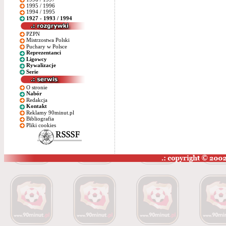
1995 / 1996
1994 / 1995
1927 - 1993 / 1994
PZPN
Mistrzostwa Polski
Puchary w Polsce
Reprezentanci
Ligowcy
Rywalizacje
Serie
O stronie
Nabór
Redakcja
Kontakt
Reklamy 90minut.pl
Bibliografia
Pliki cookies