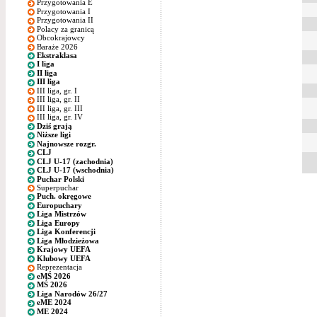
Przygotowania E
Przygotowania I
Przygotowania II
Polacy za granicą
Obcokrajowcy
Baraże 2026
Ekstraklasa
I liga
II liga
III liga
III liga, gr. I
III liga, gr. II
III liga, gr. III
III liga, gr. IV
Dziś grają
Niższe ligi
Najnowsze rozgr.
CLJ
CLJ U-17 (zachodnia)
CLJ U-17 (wschodnia)
Puchar Polski
Superpuchar
Puch. okręgowe
Europuchary
Liga Mistrzów
Liga Europy
Liga Konferencji
Liga Młodzieżowa
Krajowy UEFA
Klubowy UEFA
Reprezentacja
eMŚ 2026
MŚ 2026
Liga Narodów 26/27
eME 2024
ME 2024