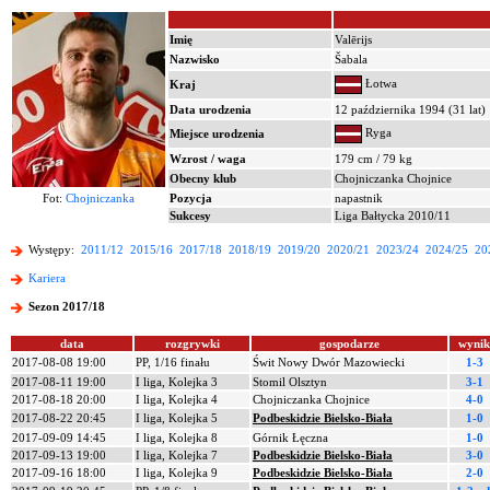
Imię
Valērijs
Nazwisko
Šabala
Łotwa
Kraj
Data urodzenia
12 października 1994 (31 lat)
Ryga
Miejsce urodzenia
Wzrost / waga
179 cm / 79 kg
Obecny klub
Chojniczanka Chojnice
Fot:
Chojniczanka
Pozycja
napastnik
Sukcesy
Liga Bałtycka 2010/11
Występy:
2011/12
2015/16
2017/18
2018/19
2019/20
2020/21
2023/24
2024/25
20
Kariera
Sezon 2017/18
data
rozgrywki
gospodarze
wynik
2017-08-08 19:00
PP, 1/16 finału
Świt Nowy Dwór Mazowiecki
1-3
2017-08-11 19:00
I liga, Kolejka 3
Stomil Olsztyn
3-1
2017-08-18 20:00
I liga, Kolejka 4
Chojniczanka Chojnice
4-0
2017-08-22 20:45
I liga, Kolejka 5
Podbeskidzie Bielsko-Biała
1-0
2017-09-09 14:45
I liga, Kolejka 8
Górnik Łęczna
1-0
2017-09-13 19:00
I liga, Kolejka 7
Podbeskidzie Bielsko-Biała
3-0
2017-09-16 18:00
I liga, Kolejka 9
Podbeskidzie Bielsko-Biała
2-0