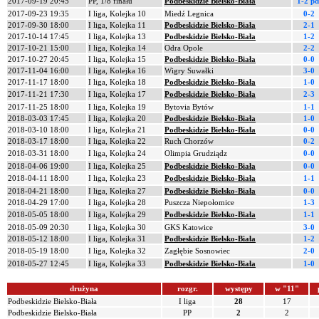
2017-09-19 20:45
PP, 1/8 finału
Podbeskidzie Bielsko-Biała
1-2 pd
2017-09-23 19:35
I liga, Kolejka 10
Miedź Legnica
0-2
2017-09-30 18:00
I liga, Kolejka 11
Podbeskidzie Bielsko-Biała
2-1
2017-10-14 17:45
I liga, Kolejka 13
Podbeskidzie Bielsko-Biała
1-2
2017-10-21 15:00
I liga, Kolejka 14
Odra Opole
2-2
2017-10-27 20:45
I liga, Kolejka 15
Podbeskidzie Bielsko-Biała
0-0
2017-11-04 16:00
I liga, Kolejka 16
Wigry Suwałki
3-0
2017-11-17 18:00
I liga, Kolejka 18
Podbeskidzie Bielsko-Biała
1-0
2017-11-21 17:30
I liga, Kolejka 17
Podbeskidzie Bielsko-Biała
2-3
2017-11-25 18:00
I liga, Kolejka 19
Bytovia Bytów
1-1
2018-03-03 17:45
I liga, Kolejka 20
Podbeskidzie Bielsko-Biała
1-0
2018-03-10 18:00
I liga, Kolejka 21
Podbeskidzie Bielsko-Biała
0-0
2018-03-17 18:00
I liga, Kolejka 22
Ruch Chorzów
0-2
2018-03-31 18:00
I liga, Kolejka 24
Olimpia Grudziądz
0-0
2018-04-06 19:00
I liga, Kolejka 25
Podbeskidzie Bielsko-Biała
0-0
2018-04-11 18:00
I liga, Kolejka 23
Podbeskidzie Bielsko-Biała
1-1
2018-04-21 18:00
I liga, Kolejka 27
Podbeskidzie Bielsko-Biała
0-0
2018-04-29 17:00
I liga, Kolejka 28
Puszcza Niepołomice
1-3
2018-05-05 18:00
I liga, Kolejka 29
Podbeskidzie Bielsko-Biała
1-1
2018-05-09 20:30
I liga, Kolejka 30
GKS Katowice
3-0
2018-05-12 18:00
I liga, Kolejka 31
Podbeskidzie Bielsko-Biała
1-2
2018-05-19 18:00
I liga, Kolejka 32
Zagłębie Sosnowiec
2-0
2018-05-27 12:45
I liga, Kolejka 33
Podbeskidzie Bielsko-Biała
1-0
drużyna
rozgr.
występy
w "11"
Podbeskidzie Bielsko-Biała
I liga
28
17
Podbeskidzie Bielsko-Biała
PP
2
2