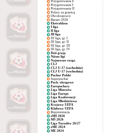
Przygotowania E
Przygotowania I
Przygotowania II
Polacy za granicą
Obcokrajowcy
Baraże 2026
Ekstraklasa
I liga
II liga
III liga
III liga, gr. I
III liga, gr. II
III liga, gr. III
III liga, gr. IV
Dziś grają
Niższe ligi
Najnowsze rozgr.
CLJ
CLJ U-17 (zachodnia)
CLJ U-17 (wschodnia)
Puchar Polski
Superpuchar
Puch. okręgowe
Europuchary
Liga Mistrzów
Liga Europy
Liga Konferencji
Liga Młodzieżowa
Krajowy UEFA
Klubowy UEFA
Reprezentacja
eMŚ 2026
MŚ 2026
Liga Narodów 26/27
eME 2024
ME 2024