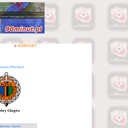
kiewicz (Wrocław)
obry Głogów
ławomir Janicki