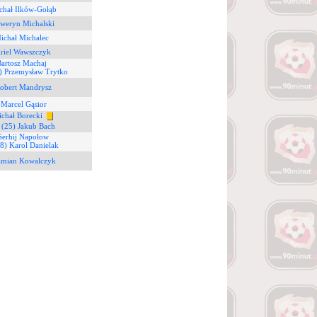
chał Ilków-Gołąb
eweryn Michalski
ichał Michalec
Ariel Wawszczyk
Bartosz Machaj
) Przemysław Trytko
Robert Mandrysz
 Marcel Gąsior
ichał Borecki
6
(25) Jakub Bach
Serhij Napołow
(8) Karol Danielak
amian Kowalczyk