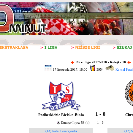
Nice I liga 2017/2018 - Kolejka 18
17 listopada 2017, 18:00
3954
Kornel Pasz
1 - 0
Podbeskidzie Bielsko-Biała
Chr
Dimityr Ilijew 58 (k)
1 - 0
(13) Rafał Leszczyński
(12) S