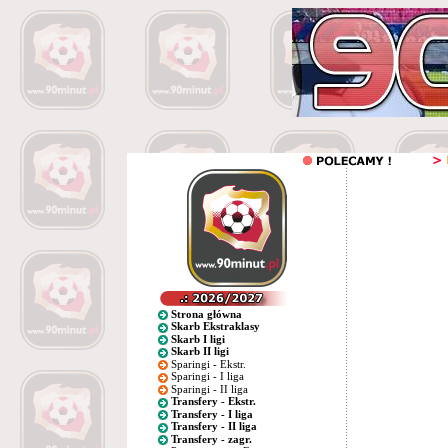
Strona główna
Skarb Ekstraklasy
Skarb I ligi
Skarb II ligi
Sparingi - Ekstr.
Sparingi - I liga
Sparingi - II liga
Transfery - Ekstr.
Transfery - I liga
Transfery - II liga
Transfery - zagr.