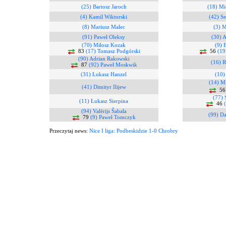
(25) Bartosz Jaroch
(18) Mi
(4) Kamil Wiktorski
(42) S
(8) Mariusz Malec
(3) M
(91) Paweł Oleksy
(30) 
(70) Miłosz Kozak
(9) 
83
(17) Tomasz Podgórski
56
(19
(90) Adrian Rakowski
(16) 
87
(92) Paweł Moskwik
(31) Łukasz Hanzel
(10)
(14) M
(41) Dimityr Ilijew
5
(77) 
(11) Łukasz Sierpina
46
(94) Valērijs Šabala
(99) D
79
(9) Paweł Tomczyk
Przeczytaj news:
Nice I liga: Podbeskidzie 1-0 Chrobry