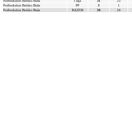
Podbeskidzie Bielsko-Biała
I liga
31
23
Podbeskidzie Bielsko-Biała
PP
3
1
Podbeskidzie Bielsko-Biała
RAZEM
34
24