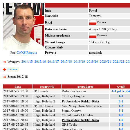
Imię
Paweł
Nazwisko
Tomczyk
Polska
Kraj
Data urodzenia
4 maja 1998 (28 lat)
Poznań
Miejsce urodzenia
Wzrost / waga
184 cm / 76 kg
Obecny klub
Fot:
CWKS Resovia
Pozycja
napastnik
Występy:
2014/15
2015/16
2016/17
2017/18
2018/19
2019/20
2020/21
2021/22
20
Kariera
Sezon 2017/18
data
rozgrywki
gospodarze
wynik
2017-07-22 17:00
PP, I runda
Radomiak Radom
1-1 pd.
k. 2-
2017-07-29 19:00
I liga, Kolejka 1
Chrobry Głogów
1-1
2017-08-05 18:00
I liga, Kolejka 2
Podbeskidzie Bielsko-Biała
0-2
2017-08-08 19:00
PP, 1/16 finału
Świt Nowy Dwór Mazowiecki
1-3
2017-08-11 19:00
I liga, Kolejka 3
Stomil Olsztyn
3-1
2017-08-18 20:00
I liga, Kolejka 4
Chojniczanka Chojnice
4-0
2017-08-22 20:45
I liga, Kolejka 5
Podbeskidzie Bielsko-Biała
1-0
2017-08-25 20:45
I liga, Kolejka 6
GKS Tychy
3-3
2017-09-09 14:45
I liga, Kolejka 8
Górnik Łęczna
1-0