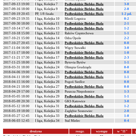
2017-09-13 19:00
I liga, Kolejka 7
Podbeskidzie Bielsko-Biała
3-0
2017-09-16 18:00
I liga, Kolejka 9
Podbeskidzie Bielsko-Biała
2-0
2017-09-19 20:45
PP, 1/8 finału
Podbeskidzie Bielsko-Biała
1-2 pd.
2017-09-23 19:35
I liga, Kolejka 10
Miedź Legnica
0-2
2017-09-30 18:00
I liga, Kolejka 11
Podbeskidzie Bielsko-Biała
2-1
2017-10-14 17:45
I liga, Kolejka 13
Podbeskidzie Bielsko-Biała
1-2
2017-10-18 15:00
I liga, Kolejka 12
Raków Częstochowa
1-1
2017-10-21 15:00
I liga, Kolejka 14
Odra Opole
2-2
2017-10-27 20:45
I liga, Kolejka 15
Podbeskidzie Bielsko-Biała
0-0
2017-11-04 16:00
I liga, Kolejka 16
Wigry Suwałki
3-0
2017-11-17 18:00
I liga, Kolejka 18
Podbeskidzie Bielsko-Biała
1-0
2017-11-21 17:30
I liga, Kolejka 17
Podbeskidzie Bielsko-Biała
2-3
2017-11-25 18:00
I liga, Kolejka 19
Bytovia Bytów
1-1
2018-03-31 18:00
I liga, Kolejka 24
Olimpia Grudziądz
0-0
2018-04-06 19:00
I liga, Kolejka 25
Podbeskidzie Bielsko-Biała
0-0
2018-04-11 18:00
I liga, Kolejka 23
Podbeskidzie Bielsko-Biała
1-1
2018-04-15 16:00
I liga, Kolejka 26
Pogoń Siedlce
0-0
2018-04-21 18:00
I liga, Kolejka 27
Podbeskidzie Bielsko-Biała
0-0
2018-04-29 17:00
I liga, Kolejka 28
Puszcza Niepołomice
1-3
2018-05-05 18:00
I liga, Kolejka 29
Podbeskidzie Bielsko-Biała
1-1
2018-05-09 20:30
I liga, Kolejka 30
GKS Katowice
3-0
2018-05-12 18:00
I liga, Kolejka 31
Podbeskidzie Bielsko-Biała
1-2
2018-05-19 18:00
I liga, Kolejka 32
Zagłębie Sosnowiec
2-0
2018-05-27 12:45
I liga, Kolejka 33
Podbeskidzie Bielsko-Biała
1-0
2018-06-03 12:45
I liga, Kolejka 34
Stal Mielec
0-4
drużyna
rozgr.
występy
w "11"