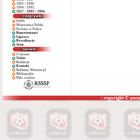
1995 / 1996
1994 / 1995
1927 - 1993 / 1994
PZPN
Mistrzostwa Polski
Puchary w Polsce
Reprezentanci
Ligowcy
Rywalizacje
Serie
O stronie
Nabór
Redakcja
Kontakt
Reklamy 90minut.pl
Bibliografia
Pliki cookies