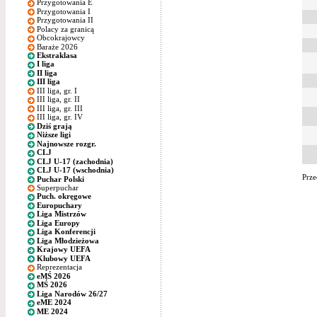
Przygotowania E
Przygotowania I
Przygotowania II
Polacy za granicą
Obcokrajowcy
Baraże 2026
Ekstraklasa
I liga
II liga
III liga
III liga, gr. I
III liga, gr. II
III liga, gr. III
III liga, gr. IV
Dziś grają
Niższe ligi
Najnowsze rozgr.
CLJ
CLJ U-17 (zachodnia)
CLJ U-17 (wschodnia)
Prze
Puchar Polski
Superpuchar
Puch. okręgowe
Europuchary
Liga Mistrzów
Liga Europy
Liga Konferencji
Liga Młodzieżowa
Krajowy UEFA
Klubowy UEFA
Reprezentacja
eMŚ 2026
MŚ 2026
Liga Narodów 26/27
eME 2024
ME 2024