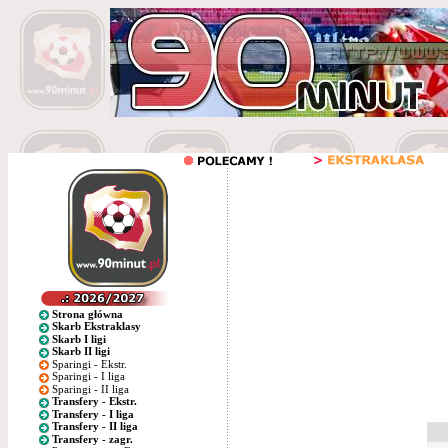
Strona główna
Skarb Ekstraklasy
Skarb I ligi
Skarb II ligi
Sparingi - Ekstr.
Sparingi - I liga
Sparingi - II liga
Transfery - Ekstr.
Transfery - I liga
Transfery - II liga
Transfery - zagr.