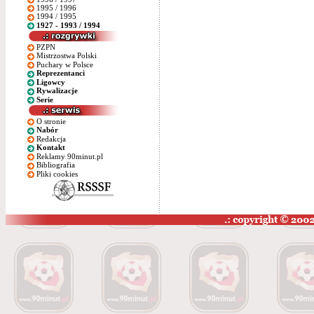
1995 / 1996
1994 / 1995
1927 - 1993 / 1994
PZPN
Mistrzostwa Polski
Puchary w Polsce
Reprezentanci
Ligowcy
Rywalizacje
Serie
O stronie
Nabór
Redakcja
Kontakt
Reklamy 90minut.pl
Bibliografia
Pliki cookies