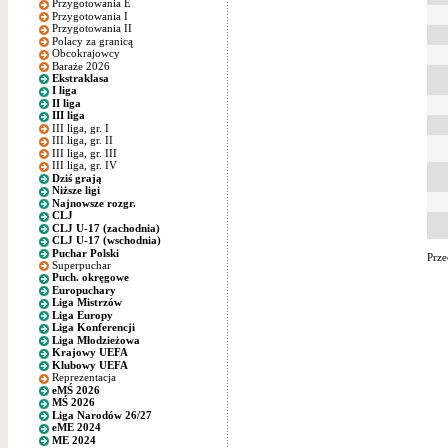
Przygotowania E
Przygotowania I
Przygotowania II
Polacy za granicą
Obcokrajowcy
Baraże 2026
Ekstraklasa
I liga
II liga
III liga
III liga, gr. I
III liga, gr. II
III liga, gr. III
III liga, gr. IV
Dziś grają
Niższe ligi
Najnowsze rozgr.
CLJ
CLJ U-17 (zachodnia)
CLJ U-17 (wschodnia)
Puchar Polski
Prze
Superpuchar
Puch. okręgowe
Europuchary
Liga Mistrzów
Liga Europy
Liga Konferencji
Liga Młodzieżowa
Krajowy UEFA
Klubowy UEFA
Reprezentacja
eMŚ 2026
MŚ 2026
Liga Narodów 26/27
eME 2024
ME 2024