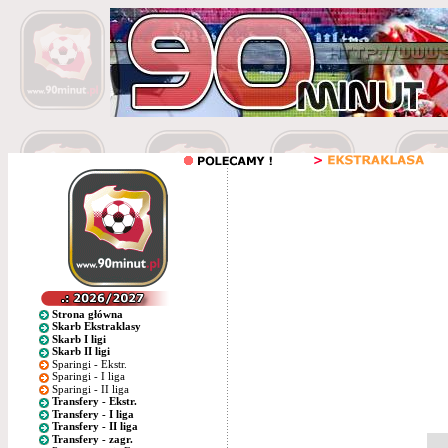
Strona główna
Skarb Ekstraklasy
Skarb I ligi
Skarb II ligi
Sparingi - Ekstr.
Sparingi - I liga
Sparingi - II liga
Transfery - Ekstr.
Transfery - I liga
Transfery - II liga
Transfery - zagr.