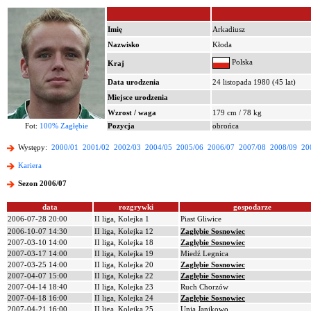
Imię
Arkadiusz
Nazwisko
Kłoda
Polska
Kraj
Data urodzenia
24 listopada 1980 (45 lat)
Miejsce urodzenia
Wzrost / waga
179 cm / 78 kg
Fot:
100% Zagłębie
Pozycja
obrońca
Występy:
2000/01
2001/02
2002/03
2004/05
2005/06
2006/07
2007/08
2008/09
20
Kariera
Sezon 2006/07
data
rozgrywki
gospodarze
2006-07-28 20:00
II liga, Kolejka 1
Piast Gliwice
2006-10-07 14:30
II liga, Kolejka 12
Zagłębie Sosnowiec
2007-03-10 14:00
II liga, Kolejka 18
Zagłębie Sosnowiec
2007-03-17 14:00
II liga, Kolejka 19
Miedź Legnica
2007-03-25 14:00
II liga, Kolejka 20
Zagłębie Sosnowiec
2007-04-07 15:00
II liga, Kolejka 22
Zagłębie Sosnowiec
2007-04-14 18:40
II liga, Kolejka 23
Ruch Chorzów
2007-04-18 16:00
II liga, Kolejka 24
Zagłębie Sosnowiec
2007-04-21 16:00
II liga, Kolejka 25
Unia Janikowo