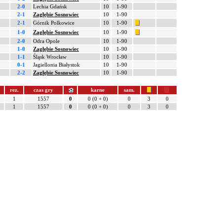
2-0
Lechia Gdańsk
10
1-90
2-1
Zagłębie Sosnowiec
10
1-90
2-1
Górnik Polkowice
10
1-90
1-0
Zagłębie Sosnowiec
10
1-90
2-0
Odra Opole
10
1-90
1-0
Zagłębie Sosnowiec
10
1-90
1-1
Śląsk Wrocław
10
1-90
0-1
Jagiellonia Białystok
10
1-90
2-2
Zagłębie Sosnowiec
10
1-90
rez.
czas gry
karne
sam.
1
1557
0
0 (0 + 0)
0
3
0
1
1557
0
0 (0 + 0)
0
3
0