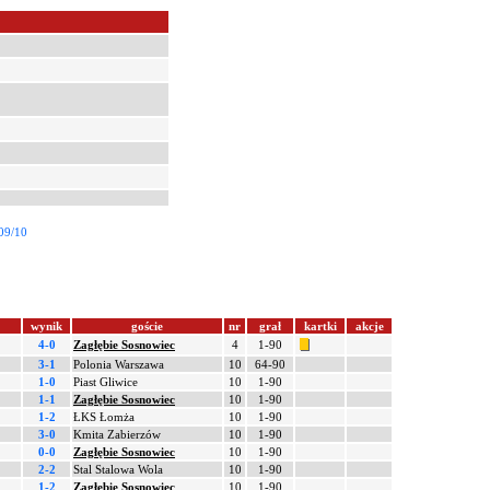
09/10
wynik
goście
nr
grał
kartki
akcje
4-0
Zagłębie Sosnowiec
4
1-90
3-1
Polonia Warszawa
10
64-90
1-0
Piast Gliwice
10
1-90
1-1
Zagłębie Sosnowiec
10
1-90
1-2
ŁKS Łomża
10
1-90
3-0
Kmita Zabierzów
10
1-90
0-0
Zagłębie Sosnowiec
10
1-90
2-2
Stal Stalowa Wola
10
1-90
1-2
Zagłębie Sosnowiec
10
1-90