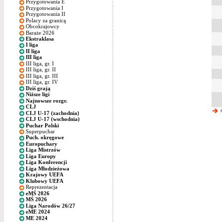
Przygotowania E
Przygotowania I
Przygotowania II
Polacy za granicą
Obcokrajowcy
Baraże 2026
Ekstraklasa
I liga
II liga
III liga
III liga, gr. I
III liga, gr. II
III liga, gr. III
III liga, gr. IV
Dziś grają
Niższe ligi
Najnowsze rozgr.
CLJ
o
CLJ U-17 (zachodnia)
CLJ U-17 (wschodnia)
Puchar Polski
Superpuchar
Puch. okręgowe
Europuchary
Liga Mistrzów
Liga Europy
Liga Konferencji
Liga Młodzieżowa
Krajowy UEFA
Klubowy UEFA
Reprezentacja
eMŚ 2026
MŚ 2026
Liga Narodów 26/27
eME 2024
ME 2024