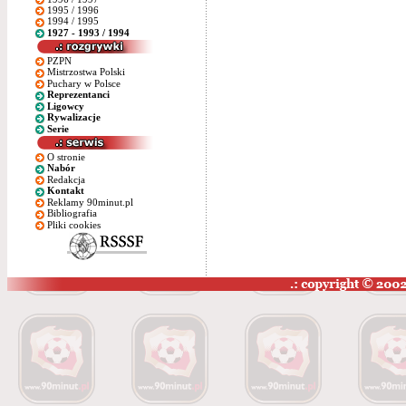
1995 / 1996
1994 / 1995
1927 - 1993 / 1994
PZPN
Mistrzostwa Polski
Puchary w Polsce
Reprezentanci
Ligowcy
Rywalizacje
Serie
O stronie
Nabór
Redakcja
Kontakt
Reklamy 90minut.pl
Bibliografia
Pliki cookies