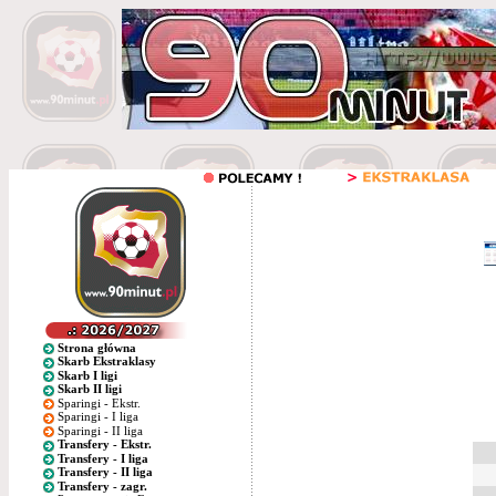
Strona główna
Skarb Ekstraklasy
Skarb I ligi
Skarb II ligi
Sparingi - Ekstr.
Sparingi - I liga
Sparingi - II liga
Transfery - Ekstr.
Transfery - I liga
Transfery - II liga
Transfery - zagr.