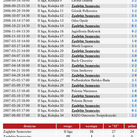
2006-09-16 16:00
II liga, Kolejka 9
Lechia Gdańsk
2-2
2006-09-23 15:30
II liga, Kolejka 10
Zagłębie Sosnowiec
5-2
2006-09-29 19:00
II liga, Kolejka 11
Górnik Polkowice
1-2
2006-10-07 14:30
II liga, Kolejka 12
Zagłębie Sosnowiec
3-1
2006-10-14 17:00
II liga, Kolejka 13
Odra Opole
1-3
2006-10-22 14:30
II liga, Kolejka 14
Zagłębie Sosnowiec
0-1
2006-11-04 13:30
II liga, Kolejka 16
Jagiellonia Białystok
0-2
2006-11-10 13:30
II liga, Kolejka 17
Zagłębie Sosnowiec
1-1
2007-03-10 14:00
II liga, Kolejka 18
Zagłębie Sosnowiec
1-0
2007-03-17 14:00
II liga, Kolejka 19
Miedź Legnica
1-1
2007-03-25 14:00
II liga, Kolejka 20
Zagłębie Sosnowiec
1-2
2007-04-07 15:00
II liga, Kolejka 22
Zagłębie Sosnowiec
3-0
2007-04-14 18:40
II liga, Kolejka 23
Ruch Chorzów
0-0
2007-04-18 16:00
II liga, Kolejka 24
Zagłębie Sosnowiec
2-2
2007-04-21 16:00
II liga, Kolejka 25
Unia Janikowo
1-2
2007-04-29 14:40
II liga, Kolejka 26
Zagłębie Sosnowiec
2-0
2007-05-05 17:00
II liga, Kolejka 27
Podbeskidzie Bielsko-Biała
2-1
2007-05-09 17:00
II liga, Kolejka 28
Zagłębie Sosnowiec
2-1
2007-05-13 18:40
II liga, Kolejka 29
Polonia Warszawa
1-0
2007-05-19 17:00
II liga, Kolejka 30
Zagłębie Sosnowiec
2-0
2007-05-23 18:00
II liga, Kolejka 31
Polonia Bytom
1-0
2007-05-26 17:00
II liga, Kolejka 32
Zagłębie Sosnowiec
1-1
2007-06-03 17:00
II liga, Kolejka 33
Zagłębie Sosnowiec
0-1
2007-06-09 17:00
II liga, Kolejka 34
KSZO Ostrowiec Świętokrzyski
2-2
drużyna
rozgr.
występy
w "11"
pełne
Zagłębie Sosnowiec
II liga
31
27
24
Zagłębie Sosnowiec
PP
1
0
0