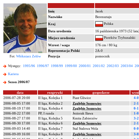
Imię
Jacek
Nazwisko
Berensztajn
Polska
Kraj
Data urodzenia
16 października 1973 (52 lata
Piotrków Trybunalski
Miejsce urodzenia
Wzrost / waga
176 cm / 80 kg
Reprezentacja Polski
2A-0
Fot:
Włókniarz Zelów
Pozycja
pomocnik
Występy:
1995/96
1996/97
1998/99
1999/00
2000/01
2001/02
2002/03
2003/04
20
Kariera
Sezon 2006/07
data
rozgrywki
gospodarze
wyni
2006-07-28 20:00
II liga, Kolejka 1
Piast Gliwice
4-0
2006-08-05 17:00
II liga, Kolejka 2
Zagłębie Sosnowiec
2-1
2006-08-19 17:00
II liga, Kolejka 4
Zagłębie Sosnowiec
0-1
2006-08-22 17:00
PP, I runda
Jeziorak Iława
1-0
2006-08-27 17:00
II liga, Kolejka 5
Kmita Zabierzów
3-2
2006-08-30 17:00
II liga, Kolejka 6
Zagłębie Sosnowiec
2-1
2006-09-03 14:40
II liga, Kolejka 7
Stal Stalowa Wola
0-0
2006-09-09 16:00
II liga, Kolejka 8
Zagłębie Sosnowiec
3-0