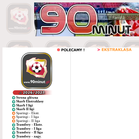
Strona główna
Skarb Ekstraklasy
Skarb I ligi
Skarb II ligi
Sparingi - Ekstr.
Sparingi - I liga
Sparingi - II liga
Transfery - Ekstr.
Transfery - I liga
Transfery - II liga
Transfery - zagr.