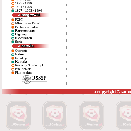
1995 / 1996
1994 / 1995
1927 - 1993 / 1994
PZPN
Mistrzostwa Polski
Puchary w Polsce
Reprezentanci
Ligowcy
Rywalizacje
Serie
O stronie
Nabór
Redakcja
Kontakt
Reklamy 90minut.pl
Bibliografia
Pliki cookies