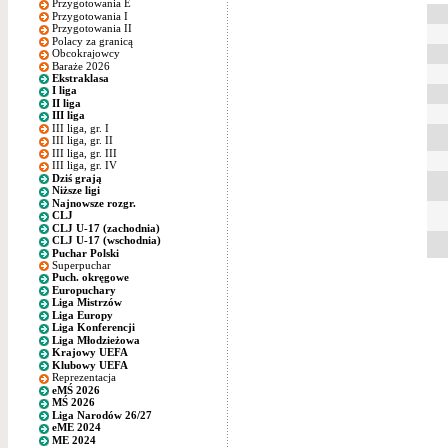
Przygotowania E
Przygotowania I
Przygotowania II
Polacy za granicą
Obcokrajowcy
Baraże 2026
Ekstraklasa
I liga
II liga
III liga
III liga, gr. I
III liga, gr. II
III liga, gr. III
III liga, gr. IV
Dziś grają
Niższe ligi
Najnowsze rozgr.
CLJ
CLJ U-17 (zachodnia)
CLJ U-17 (wschodnia)
Puchar Polski
Superpuchar
Puch. okręgowe
Europuchary
Liga Mistrzów
Liga Europy
Liga Konferencji
Liga Młodzieżowa
Krajowy UEFA
Klubowy UEFA
Reprezentacja
eMŚ 2026
MŚ 2026
Liga Narodów 26/27
eME 2024
ME 2024