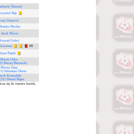
ankarlo Šimunić
rzysztof Bąk
Ivan Udarević
 Branko Hucika
) Jacek Moryc
 Konrad Gołoś
 Ekwueme
68
ukasz Piątek
 Marek Citko
5) Maciej Biernacki
 Maciej Tataj
1) Sebastian Olszar
Jacek Kosmalski
(31) Daniel Mąka
za się do rejestru kartek,