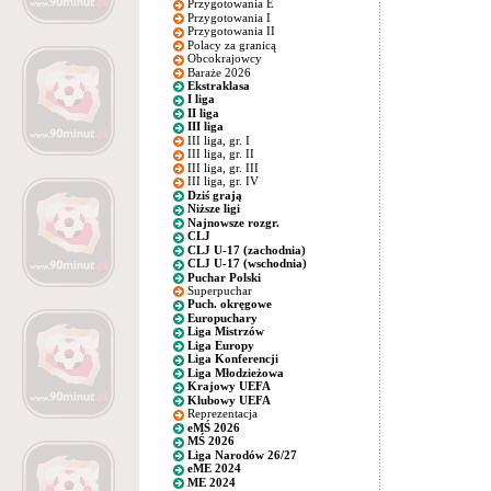
Przygotowania E
Przygotowania I
Przygotowania II
Polacy za granicą
Obcokrajowcy
Baraże 2026
Ekstraklasa
I liga
II liga
III liga
III liga, gr. I
III liga, gr. II
III liga, gr. III
III liga, gr. IV
Dziś grają
Niższe ligi
Najnowsze rozgr.
CLJ
CLJ U-17 (zachodnia)
CLJ U-17 (wschodnia)
Puchar Polski
Superpuchar
Puch. okręgowe
Europuchary
Liga Mistrzów
Liga Europy
Liga Konferencji
Liga Młodzieżowa
Krajowy UEFA
Klubowy UEFA
Reprezentacja
eMŚ 2026
MŚ 2026
Liga Narodów 26/27
eME 2024
ME 2024