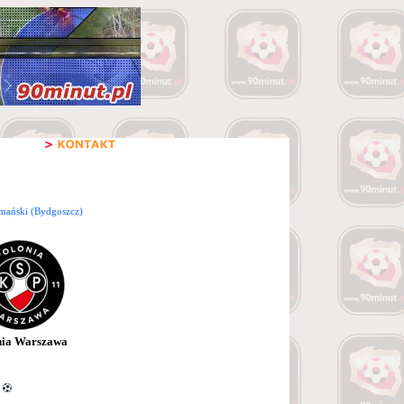
ański (Bydgoszcz)
nia Warszawa
0