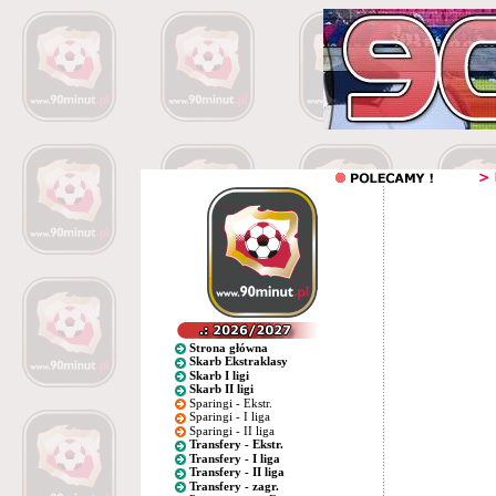
Strona główna
Skarb Ekstraklasy
Skarb I ligi
Skarb II ligi
Sparingi - Ekstr.
Sparingi - I liga
Sparingi - II liga
Transfery - Ekstr.
Transfery - I liga
Transfery - II liga
Transfery - zagr.