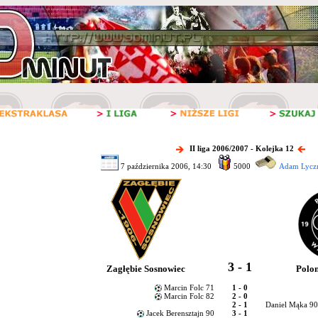
II liga 2006/2007 - Kolejka 12
7 października 2006, 14:30
5000
Adam Lyczm
3 - 1
Zagłębie Sosnowiec
Polo
Marcin Folc 71
1 - 0
Marcin Folc 82
2 - 0
2 - 1
Daniel Mąka 9
Jacek Berensztajn 90
3 - 1