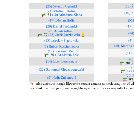
(25) Szymon Gąsiński
(22) Ž
(21) Vladimír Bednár
(19) K
64
(10) Arkadiusz Kłoda
(17) Dženan Hošić
(5) 
(20) Daniel Treściński
(17)
(3) Admir Adžem
(24
77
(23) Jacek Paczkowski
(15) Jarosław Piątkowski
(4)
(10) Martins
(6) Hubert Kościukiewicz
(18) Sławomir Pach
(8) Ł
69
(13) Marcin Folc
(6)
(14) Jacek Berensztajn
90
(1
(9)
(22) Bartłomiej Chwalibogowski
67
(1
(20) 
(9) Hadis Zubanović
89
jedna z żółtych kartek Ekwueme została uznana za niesłuszną i, choć wlic
zawodnik nie musi pauzować w najbliższym meczu za czwartą żółtą kartkę